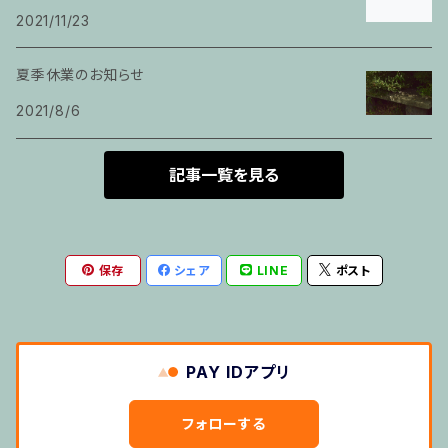
2021/11/23
ピアノ科６０分レッスン
夏季休業のお知らせ
箏
2021/8/6
とびら
記事一覧を見る
トランペット
保存
シェア
LINE
ポスト
その他のご利用
５せんノート
PAY IDアプリ
おばけのぼうけん１
フォローする
おばけのぼうけん２