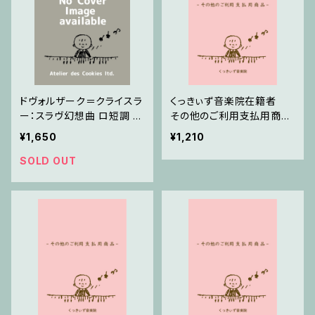
ドヴォルザーク＝クライスラ
くっきぃず音楽院在籍者
ー：スラヴ幻想曲 ロ短調 fr
その他のご利用支払用商
om Op.55-4, Op.75 / ヴ
品 テクニック
¥1,650
¥1,210
ァイオリンとピアノ
SOLD OUT