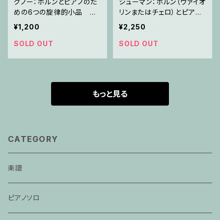
グノー：ホルンとピアノのた
シューマン：ホルン（ヴァイオ
めの6つの旋律的小品 第
リンまたはチェロ）とピアノ
3巻/ホルン・ピアノ
のための アダージョとア
¥1,200
¥2,250
レグロ
SOLD OUT
SOLD OUT
もっと見る
CATEGORY
楽譜
ピアノソロ