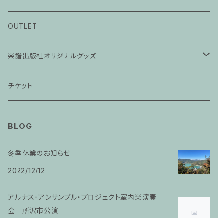
ピアノ科３０分レッスン
OUTLET
ピアノ科４５分レッスン
楽譜出版社オリジナルグッズ
家族割プラン
アパレル
チケット
家族割適用プラン１
声楽
BLOG
家族割適用プラン2
声楽ピアノ４５分レッスン
冬季休業のお知らせ
家族割適用プラン3
2022/12/12
ヴァイオリンピアノ６０分レッスン
家族割適用プラン4
アルナス・アンサンブル・プロジェクト室内楽演奏
ヴァイオリン
会 所沢市公演