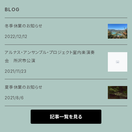
家族割適用プラン１
声楽
BLOG
家族割適用プラン2
声楽ピアノ４５分レッスン
冬季休業のお知らせ
家族割適用プラン3
2022/12/12
ヴァイオリンピアノ６０分レッスン
家族割適用プラン4
アルナス・アンサンブル・プロジェクト室内楽演奏
ヴァイオリン
会 所沢市公演
2021/11/23
ピアノ科６０分レッスン
夏季休業のお知らせ
箏
2021/8/6
とびら
記事一覧を見る
トランペット