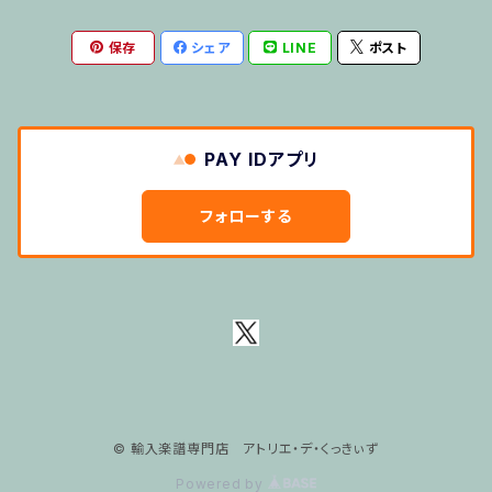
保存
シェア
LINE
ポスト
その他のご利用
５せんノート
PAY IDアプリ
おばけのぼうけん１
フォローする
おばけのぼうけん２
ワニくんのキーボード
テクニック
発表会写真代金
© 輸入楽譜専門店 アトリエ・デ・くっきぃず
Powered by