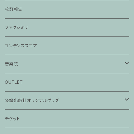
校訂報告
ファクシミリ
コンデンススコア
音楽院
ピアノ科３０分レッスン
OUTLET
ピアノ科４５分レッスン
楽譜出版社オリジナルグッズ
家族割プラン
アパレル
チケット