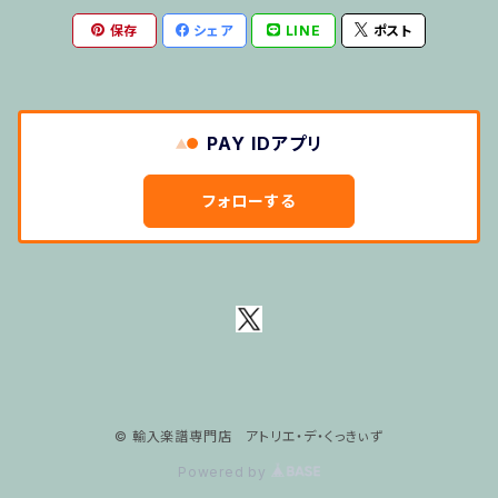
保存
シェア
LINE
ポスト
その他のご利用
５せんノート
PAY IDアプリ
おばけのぼうけん１
フォローする
おばけのぼうけん２
ワニくんのキーボード
テクニック
発表会写真代金
© 輸入楽譜専門店 アトリエ・デ・くっきぃず
Powered by
発表会参加費