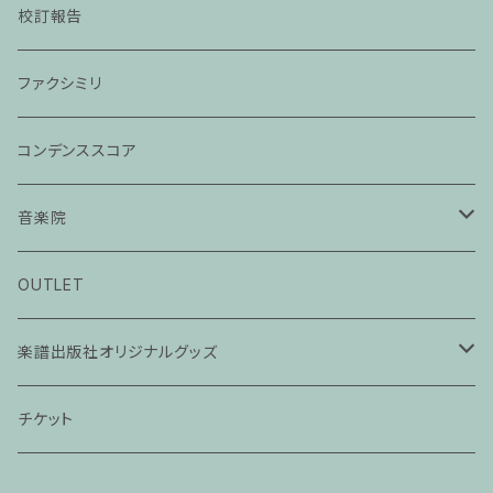
校訂報告
ファクシミリ
コンデンススコア
音楽院
ピアノ科３０分レッスン
OUTLET
ピアノ科４５分レッスン
楽譜出版社オリジナルグッズ
家族割プラン
アパレル
チケット
家族割適用プラン１
声楽