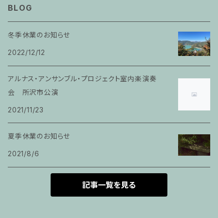
BLOG
家族割適用プラン2
声楽ピアノ４５分レッスン
冬季休業のお知らせ
家族割適用プラン3
2022/12/12
ヴァイオリンピアノ６０分レッスン
家族割適用プラン4
アルナス・アンサンブル・プロジェクト室内楽演奏
ヴァイオリン
会 所沢市公演
2021/11/23
ピアノ科６０分レッスン
夏季休業のお知らせ
箏
2021/8/6
とびら
記事一覧を見る
トランペット