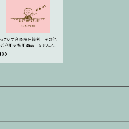
くっきぃず音楽院在籍者 その他
のご利用支払用商品 ５せんノー
ト
193