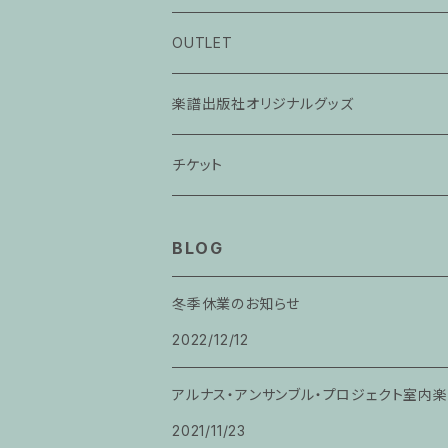
ピアノ科３０分レッスン
OUTLET
ピアノ科４５分レッスン
楽譜出版社オリジナルグッズ
家族割プラン
アパレル
チケット
家族割適用プラン１
声楽
BLOG
家族割適用プラン2
声楽ピアノ４５分レッスン
冬季休業のお知らせ
家族割適用プラン3
2022/12/12
ヴァイオリンピアノ６０分レッスン
家族割適用プラン4
アルナス・アンサンブル・プロジェクト室内
ヴァイオリン
2021/11/23