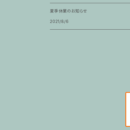
ピアノ科６０分レッスン
夏季休業のお知らせ
2021/8/6
箏
とびら
トランペット
その他のご利用
５せんノート
おばけのぼうけん１
おばけのぼうけん２