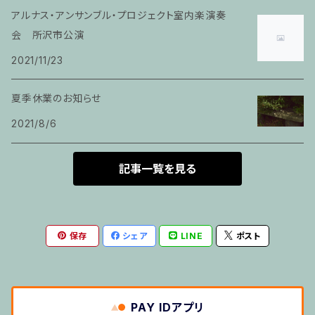
家族割適用プラン4
アルナス・アンサンブル・プロジェクト室内楽演奏
ヴァイオリン
会 所沢市公演
2021/11/23
ピアノ科６０分レッスン
夏季休業のお知らせ
箏
2021/8/6
とびら
記事一覧を見る
トランペット
保存
シェア
LINE
ポスト
その他のご利用
５せんノート
PAY IDアプリ