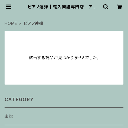
ピアノ連弾 | 輸入楽譜専門店 アトリ
エ・デ・くっきぃず
HOME
ピアノ連弾
該当する商品が見つかりませんでした。
CATEGORY
楽譜