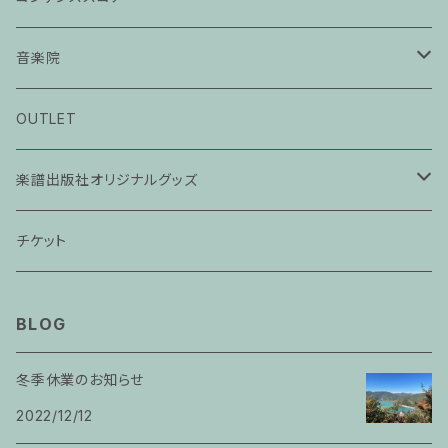
音楽院
ピアノ科３０分レッスン
OUTLET
ピアノ科４５分レッスン
楽譜出版社オリジナルグッズ
家族割プラン
アパレル
チケット
家族割適用プラン１
声楽
BLOG
家族割適用プラン2
声楽ピアノ４５分レッスン
冬季休業のお知らせ
家族割適用プラン3
2022/12/12
ヴァイオリンピアノ６０分レッスン