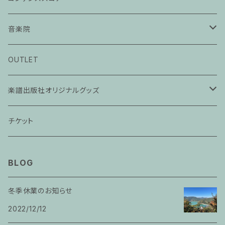
音楽院
ピアノ科３０分レッスン
OUTLET
ピアノ科４５分レッスン
楽譜出版社オリジナルグッズ
家族割プラン
アパレル
チケット
家族割適用プラン１
声楽
BLOG
家族割適用プラン2
声楽ピアノ４５分レッスン
冬季休業のお知らせ
家族割適用プラン3
2022/12/12
ヴァイオリンピアノ６０分レッスン