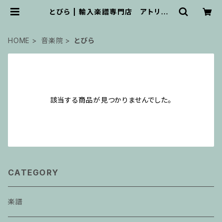
とびら | 輸入楽譜専門店 アトリエ・
デ・くっきぃず
HOME
音楽院
とびら
該当する商品が見つかりませんでした。
CATEGORY
楽譜