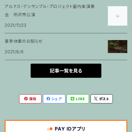
家族割適用プラン4
アルナス・アンサンブル・プロジェクト室内楽演奏
ヴァイオリン
会 所沢市公演
2021/11/23
ピアノ科６０分レッスン
夏季休業のお知らせ
箏
2021/8/6
とびら
記事一覧を見る
トランペット
保存
シェア
LINE
ポスト
その他のご利用
５せんノート
PAY IDアプリ