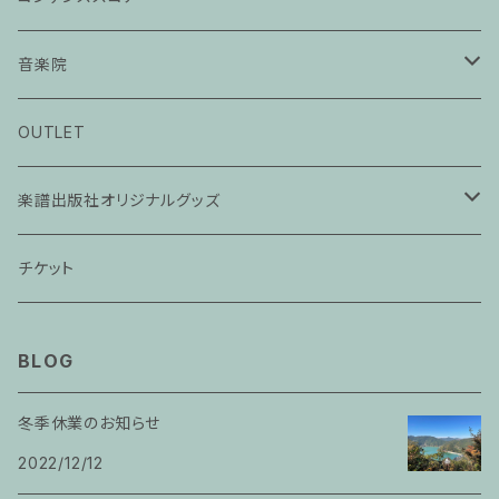
音楽院
ピアノ科３０分レッスン
OUTLET
ピアノ科４５分レッスン
楽譜出版社オリジナルグッズ
家族割プラン
アパレル
チケット
家族割適用プラン１
声楽
BLOG
家族割適用プラン2
声楽ピアノ４５分レッスン
冬季休業のお知らせ
家族割適用プラン3
2022/12/12
ヴァイオリンピアノ６０分レッスン