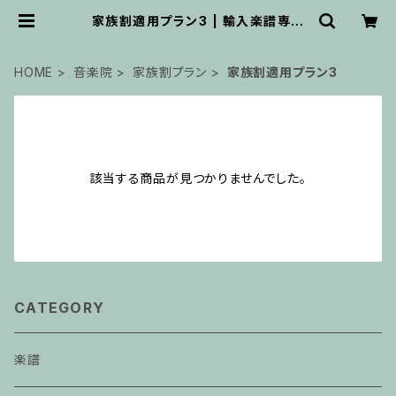
家族割適用プラン3 | 輸入楽譜専門
店 アトリエ・デ・くっきぃず
HOME
音楽院
家族割プラン
家族割適用プラン3
該当する商品が見つかりませんでした。
CATEGORY
楽譜