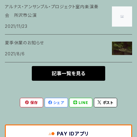
家族割適用プラン4
アルナス・アンサンブル・プロジェクト室内楽演奏
ヴァイオリン
会 所沢市公演
2021/11/23
ピアノ科６０分レッスン
夏季休業のお知らせ
箏
2021/8/6
とびら
記事一覧を見る
トランペット
保存
シェア
LINE
ポスト
その他のご利用
５せんノート
PAY IDアプリ