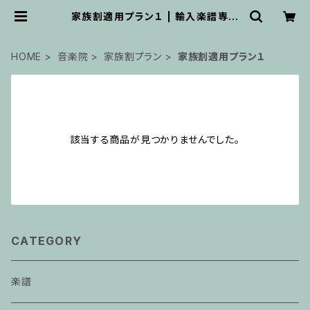
家族割適用プラン１ | 輸入楽譜専門
店 アトリエ・デ・くっきぃず
HOME
音楽院
家族割プラン
家族割適用プラン１
該当する商品が見つかりませんでした。
CATEGORY
楽譜