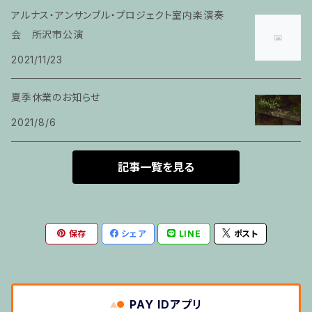
家族割適用プラン4
アルナス・アンサンブル・プロジェクト室内楽演奏
ヴァイオリン
会 所沢市公演
2021/11/23
ピアノ科６０分レッスン
夏季休業のお知らせ
箏
2021/8/6
とびら
記事一覧を見る
トランペット
保存
シェア
LINE
ポスト
その他のご利用
５せんノート
PAY IDアプリ