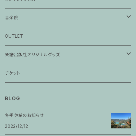
音楽院
ピアノ科３０分レッスン
OUTLET
ピアノ科４５分レッスン
楽譜出版社オリジナルグッズ
家族割プラン
アパレル
チケット
家族割適用プラン１
声楽
BLOG
家族割適用プラン2
声楽ピアノ４５分レッスン
冬季休業のお知らせ
家族割適用プラン3
2022/12/12
ヴァイオリンピアノ６０分レッスン