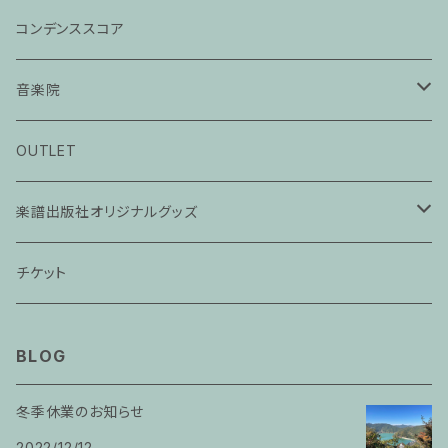
コンデンススコア
音楽院
ピアノ科３０分レッスン
OUTLET
ピアノ科４５分レッスン
楽譜出版社オリジナルグッズ
家族割プラン
アパレル
チケット
家族割適用プラン１
声楽
BLOG
家族割適用プラン2
声楽ピアノ４５分レッスン
冬季休業のお知らせ
家族割適用プラン3
2022/12/12