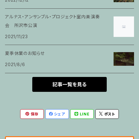
ヴァイオリンピアノ６０分レッスン
家族割適用プラン4
アルナス・アンサンブル・プロジェクト室内楽演奏
ヴァイオリン
会 所沢市公演
2021/11/23
ピアノ科６０分レッスン
夏季休業のお知らせ
箏
2021/8/6
とびら
記事一覧を見る
トランペット
保存
シェア
LINE
ポスト
その他のご利用
５せんノート