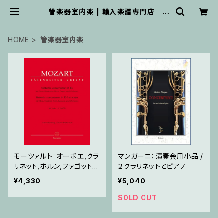
管楽器室内楽 | 輸入楽譜専門店 ア
トリエ・デ・くっきぃず
HOME
管楽器室内楽
モーツァルト：オーボエ,クラ
マンガーニ：演奏会用小品 /
リネット,ホルン,ファゴットと
２クラリネットとピアノ
管弦楽のための協奏交響曲
¥4,330
¥5,040
/ オーボエ,クラリネット,ホ
ルン,ファゴット,ピアノ
SOLD OUT