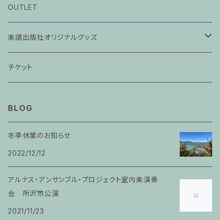
ピアノ科３０分レッスン
OUTLET
ピアノ科４５分レッスン
楽譜出版社オリジナルグッズ
家族割プラン
アパレル
チケット
家族割適用プラン１
声楽
BLOG
家族割適用プラン2
声楽ピアノ４５分レッスン
冬季休業のお知らせ
家族割適用プラン3
2022/12/12
ヴァイオリンピアノ６０分レッスン
家族割適用プラン4
アルナス・アンサンブル・プロジェクト室内楽演奏
ヴァイオリン
会 所沢市公演
2021/11/23
ピアノ科６０分レッスン