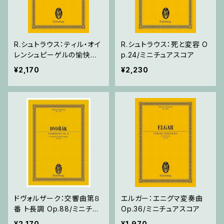
R.シュトラウス：ティル・オイ
R.シュトラウス：死と変容 O
レンシュピーゲルの愉快な
p.24/ミニチュアスコア
いたずら Op.28/ミニチュア
¥2,170
¥2,230
スコア
ドヴォルザーク：交響曲第８
エルガー：エニグマ変奏曲
番 ト長調 Op.88/ミニチュ
Op.36/ミニチュアスコア
アスコア
¥2,170
¥1,970