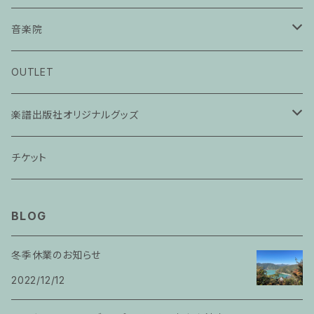
音楽院
ピアノ科３０分レッスン
OUTLET
ピアノ科４５分レッスン
楽譜出版社オリジナルグッズ
家族割プラン
アパレル
チケット
家族割適用プラン１
声楽
BLOG
家族割適用プラン2
声楽ピアノ４５分レッスン
冬季休業のお知らせ
家族割適用プラン3
2022/12/12
ヴァイオリンピアノ６０分レッスン