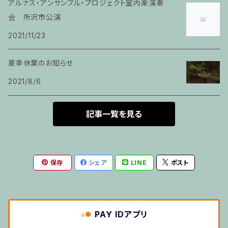
家族割適用プラン4
アルナス・アンサンブル・プロジェクト室内楽演奏
ヴァイオリン
会 所沢市公演
2021/11/23
ピアノ科６０分レッスン
夏季休業のお知らせ
箏
2021/8/6
とびら
記事一覧を見る
トランペット
保存
シェア
LINE
ポスト
その他のご利用
５せんノート
PAY IDアプリ
おばけのぼうけん１