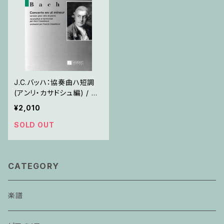
J.C.バッハ：協奏曲ハ短調
(アンリ・カサドシュ編) / ヴ
ィオラ・ピアノ
¥2,010
SOLD OUT
CATEGORY
楽譜