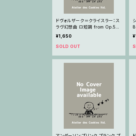
ドヴォルザーク＝クライスラー：ス
ラヴ幻想曲 ロ短調 from Op.55-
8
4, Op.75 / ヴァイオリンとピアノ
¥1,650
¥
SOLD OUT
S
アンダーソン:プリンク プランク プ