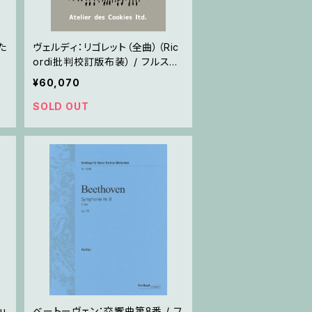
た
ヴェルディ：リゴレット（全曲）（Ric
ordi批判校訂版布装） / フルスコ
ア
¥60,070
SOLD OUT
u
ベートーヴェン：交響曲第8番 / フ