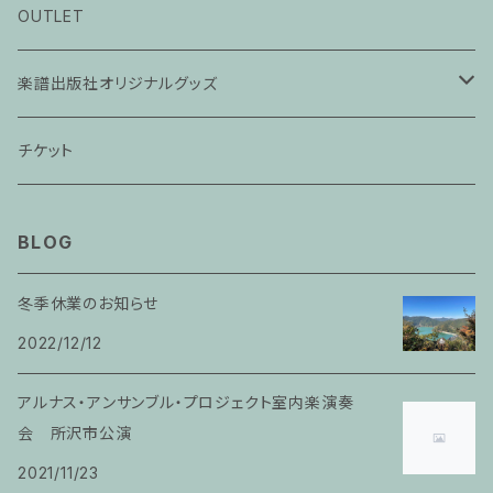
ピアノ科３０分レッスン
OUTLET
ピアノ科４５分レッスン
楽譜出版社オリジナルグッズ
家族割プラン
アパレル
チケット
家族割適用プラン１
声楽
BLOG
家族割適用プラン2
声楽ピアノ４５分レッスン
冬季休業のお知らせ
家族割適用プラン3
2022/12/12
ヴァイオリンピアノ６０分レッスン
家族割適用プラン4
アルナス・アンサンブル・プロジェクト室内楽演奏
ヴァイオリン
会 所沢市公演
2021/11/23
ピアノ科６０分レッスン