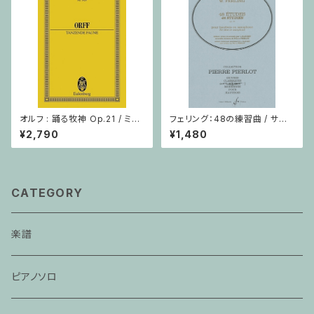
オルフ : 踊る牧神 Op.21 / ミニ
フェリング：48の練習曲 / サク
チュアスコア
ソフォーンorオーボエ
¥2,790
¥1,480
CATEGORY
楽譜
ピアノソロ