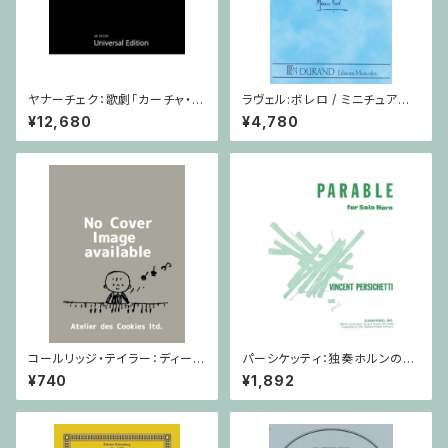
ヤナーチェク：歌劇「カーチャ・カ
ラヴェル:ボレロ / ミニチュアス
ヴァノヴァー」 / フルスコア
コア
¥12,680
¥4,780
コールリッジ・テイラー：ディープ
パーシケッティ：独奏ホルンのた
リバー Op.59,No.10 / ヴァイオ
めの寓話 第８番 作品120 / ホ
¥740
¥1,892
リン・ピアノ
ルン