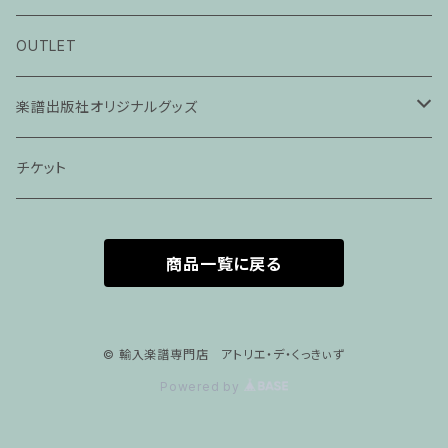
ピアノ科３０分レッスン
OUTLET
ピアノ科４５分レッスン
楽譜出版社オリジナルグッズ
家族割プラン
アパレル
チケット
家族割適用プラン１
声楽
商品一覧に戻る
家族割適用プラン2
声楽ピアノ４５分レッスン
家族割適用プラン3
ヴァイオリンピアノ６０分レッスン
© 輸入楽譜専門店 アトリエ・デ・くっきぃず
Powered by
家族割適用プラン4
ヴァイオリン