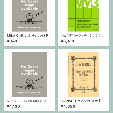
Mike Oldfield: Hergest Rid
ショスタコーヴィチ : 2つのヴァ
ge / ピアノ
イオリンとピアノのための 5つの
¥940
¥6,410
小品 / ヴァイオリン2とピアノ
レーガー: Seven Sonatas o
ヘルテル：トランペット協奏曲第1
p. 91 Heft 2 / ヴァイオリン
番 変ホ長調/トランペット・ピア
¥4,130
¥4,650
ノ