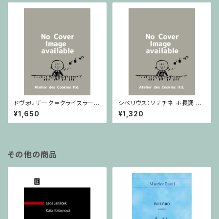
ドヴォルザーク＝クライスラー：
シベリウス：ソナチネ ホ長調 O
スラヴ幻想曲 ロ短調 from Op.
p.80 / ヴァイオリンとピアノ
¥1,650
¥1,320
55-4, Op.75 / ヴァイオリンと
ピアノ
その他の商品