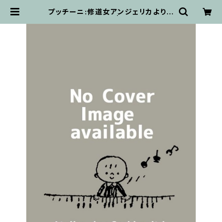
プッチーニ:修道女アンジェリカより間
奏曲 / フルスコア | 輸入楽譜専門
店 アトリエ・デ・くっきぃず