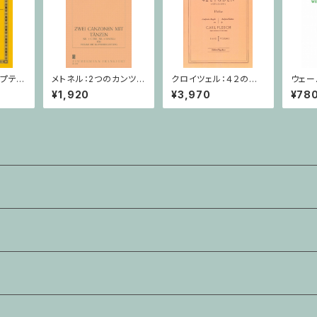
・プテ
メトネル：2つのカンツォ
クロイツェル：４２の練
ウェー
チュアス
ーナとダンス Op. 43 /
習曲 １巻 / ヴァイオリ
奏/ク
¥1,920
¥3,970
¥78
ヴァイオリン・ピアノ
ン教本