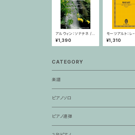
アルウィン：ソナチネ /
モーツアルト：レ
ヴァイオリン・ピアノ
ィ・ リアン/ミニ
¥1,390
¥1,310
コア
CATEGORY
楽譜
ピアノソロ
ピアノ連弾
２台ピアノ