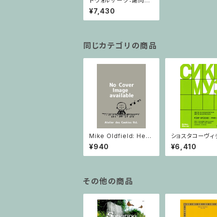
ドヴォルザーク：謝肉祭
/ フルスコア
¥7,430
同じカテゴリの商品
Mike Oldfield: Herg
ショスタコーヴィチ 
est Ridge / ピアノ
つのヴァイオリン
¥940
¥6,410
ノのための 5つの
ヴァイオリン2と
その他の商品