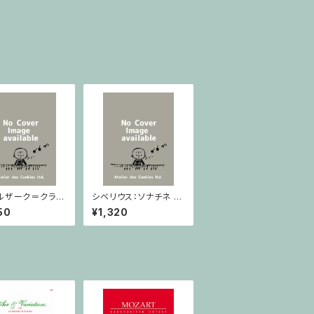
ルザーク＝クライ
シベリウス：ソナチネ ホ
：スラヴ幻想曲 ロ
長調 Op.80 / ヴァイオ
50
¥1,320
rom Op.55-4,
リンとピアノ
5 / ヴァイオリン
ノ