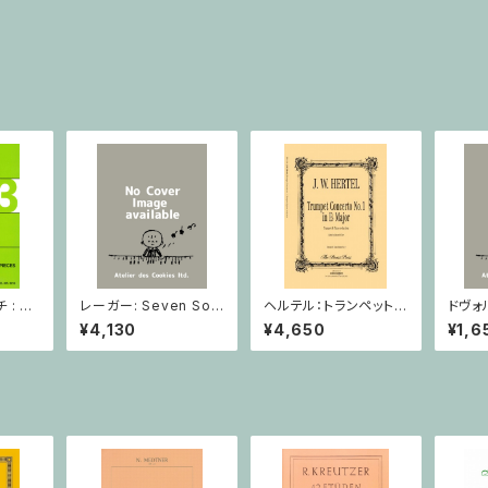
: 2
レーガー: Seven Son
ヘルテル：トランペット協
ドヴォ
とピア
atas op. 91 Heft 2 /
奏曲第1番 変ホ長調/
スラー
¥4,130
¥4,650
¥1,6
小品 /
ヴァイオリン
トランペット・ピアノ
短調 f
ピアノ
Op.7
とピア