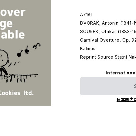
A7181
DVORAK, Antonin (1841-
SOUREK, Otakar (1883-19
Carnival Overture, Op. 9
Kalmus
Reprint Source:Statni Nak
Internationa
日本国内