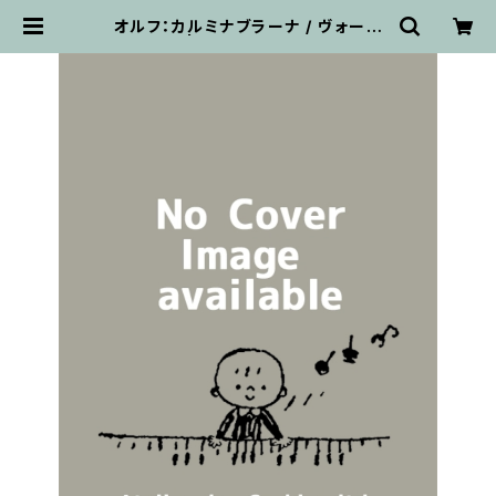
オルフ：カルミナブラーナ / ヴォーカ
ルスコア | 輸入楽譜専門店 アトリ
エ・デ・くっきぃず