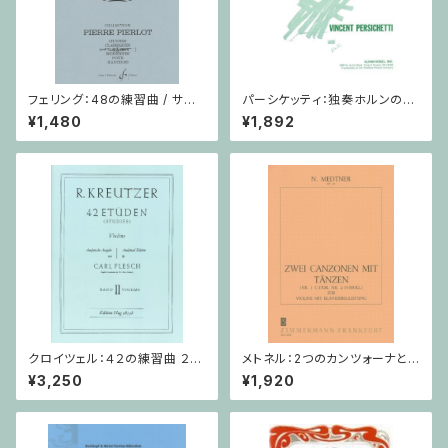
フェリング：48の練習曲 / サク
パーシケッティ：独奏ホルンのた
ソフォーンorオーボエ
めの寓話 第８番 作品120 / ホ
¥1,480
¥1,892
ルン
クロイツェル：４２の練習曲 ２巻
メトネル：2つのカンツォーナとダ
/ ヴァイオリン教本
ンス Op. 43 / ヴァイオリン・ピ
¥3,250
¥1,920
アノ