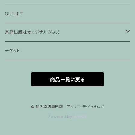
ピアノ科３０分レッスン
OUTLET
ピアノ科４５分レッスン
楽譜出版社オリジナルグッズ
家族割プラン
アパレル
チケット
家族割適用プラン１
声楽
商品一覧に戻る
家族割適用プラン2
声楽ピアノ４５分レッスン
家族割適用プラン3
ヴァイオリンピアノ６０分レッスン
© 輸入楽譜専門店 アトリエ・デ・くっきぃず
Powered by
家族割適用プラン4
ヴァイオリン