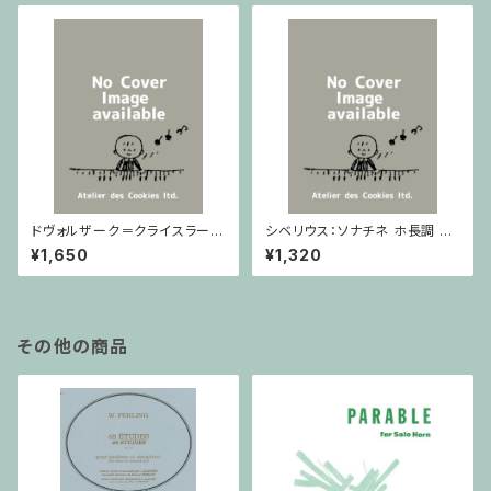
ドヴォルザーク＝クライスラー：
シベリウス：ソナチネ ホ長調 O
スラヴ幻想曲 ロ短調 from Op.
p.80 / ヴァイオリンとピアノ
¥1,650
¥1,320
55-4, Op.75 / ヴァイオリンと
ピアノ
その他の商品