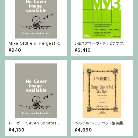
Mike Oldfield: Hergest Rid
ショスタコーヴィチ : 2つのヴァ
ge / ピアノ
イオリンとピアノのための 5つの
¥940
¥6,410
小品 / ヴァイオリン2とピアノ
レーガー: Seven Sonatas o
ヘルテル：トランペット協奏曲第1
p. 91 Heft 2 / ヴァイオリン
番 変ホ長調/トランペット・ピア
¥4,130
¥4,650
ノ