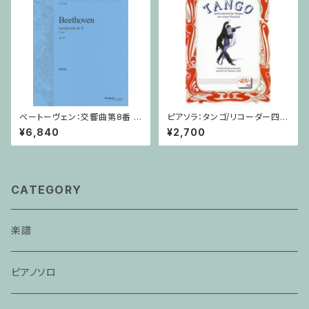
ベートーヴェン：交響曲第8番 /
ピアソラ：タンゴ/リコーダー四重
フルスコア
奏
¥6,840
¥2,700
CATEGORY
楽譜
ピアノソロ