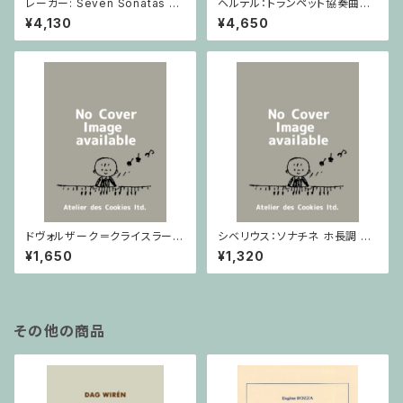
レーガー: Seven Sonatas o
ヘルテル：トランペット協奏曲第1
p. 91 Heft 2 / ヴァイオリン
番 変ホ長調/トランペット・ピア
¥4,130
¥4,650
ノ
ドヴォルザーク＝クライスラー：
シベリウス：ソナチネ ホ長調 O
スラヴ幻想曲 ロ短調 from Op.
p.80 / ヴァイオリンとピアノ
¥1,650
¥1,320
55-4, Op.75 / ヴァイオリンと
ピアノ
その他の商品