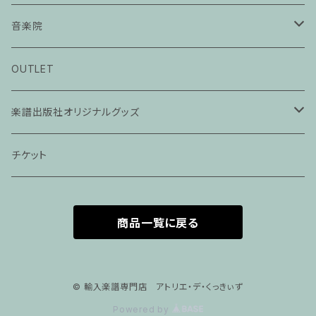
音楽院
ピアノ科３０分レッスン
OUTLET
ピアノ科４５分レッスン
楽譜出版社オリジナルグッズ
家族割プラン
アパレル
チケット
家族割適用プラン１
声楽
商品一覧に戻る
家族割適用プラン2
声楽ピアノ４５分レッスン
家族割適用プラン3
ヴァイオリンピアノ６０分レッスン
© 輸入楽譜専門店 アトリエ・デ・くっきぃず
Powered by
家族割適用プラン4