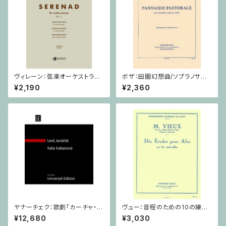
ヴィレーン：弦楽オーケストラの
ボザ：田園幻想曲/ソプラノサク
ための セレナード Op.11 / ミ
ソフォーン・ピアノ
¥2,190
¥2,360
ニチュアスコア
ヤナーチェク：歌劇「カーチャ・カ
ヴュー：音程のための10の練習
ヴァノヴァー」 / フルスコア
/ ヴィオラ
¥12,680
¥3,030