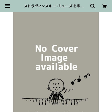
ストラヴィンスキー：ミューズを率いる
アポロン / フルスコア | 輸入楽譜専
門店 アトリエ・デ・くっきぃず