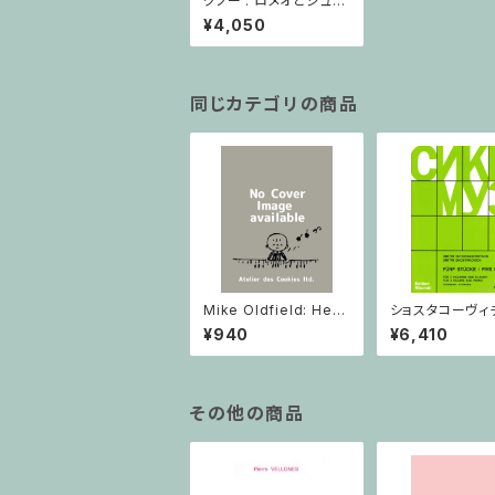
グノー : ロメオとジュリ
エットより「私は夢に生
¥4,050
きたい」 in F / フルスコ
ア
同じカテゴリの商品
Mike Oldfield: Herg
ショスタコーヴィチ 
est Ridge / ピアノ
つのヴァイオリン
¥940
¥6,410
ノのための 5つの
ヴァイオリン2と
その他の商品