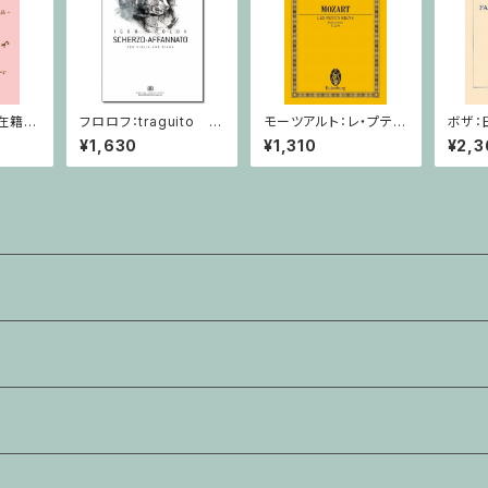
在籍
フロロフ：traguito ア
モーツアルト：レ・プテ
ボザ：
利用支
ルメイダの主題による
ィ・ リアン/ミニチュアス
ラノサ
¥1,630
¥1,310
¥2,3
けのぼ
即興曲 / ヴァイオリン・
コア
ノ
ピアノ