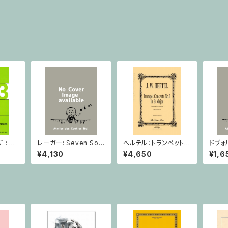
: 2
レーガー: Seven Son
ヘルテル：トランペット協
ドヴォ
とピア
atas op. 91 Heft 2 /
奏曲第1番 変ホ長調/
スラー
¥4,130
¥4,650
¥1,6
小品 /
ヴァイオリン
トランペット・ピアノ
短調 f
ピアノ
Op.7
とピア