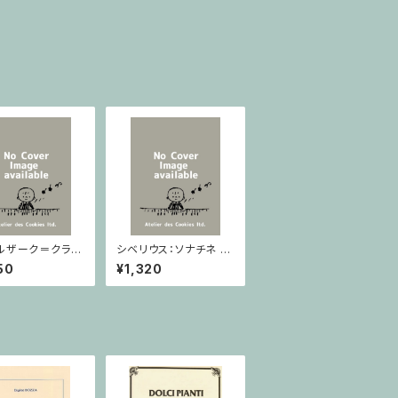
ルザーク＝クライ
シベリウス：ソナチネ ホ
：スラヴ幻想曲 ロ
長調 Op.80 / ヴァイオ
50
¥1,320
rom Op.55-4,
リンとピアノ
5 / ヴァイオリン
ノ