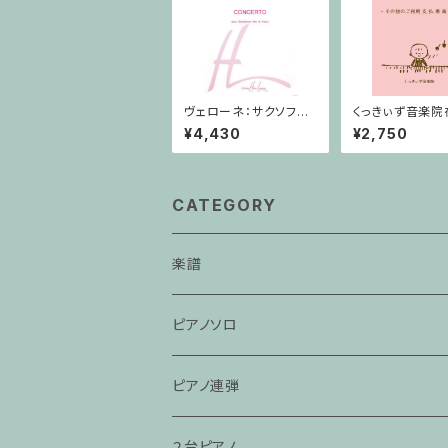
ヴェローネ：サクソフォ
くっきぃず音楽院
ーン協奏曲 op.65 / ア
者 その他のご
¥4,430
¥2,750
ルトサクソフォーン,ピア
払用商品 おば
ノ
うけん１巻
CATEGORY
楽譜
ピアノソロ
ピアノ連弾
２台ピアノ