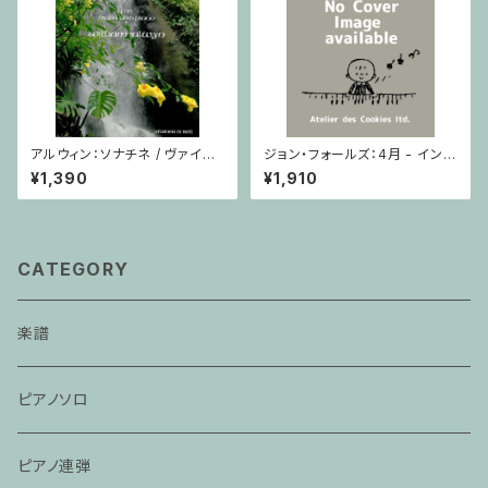
アルウィン：ソナチネ / ヴァイオ
ジョン・フォールズ：4月 - イング
リン・ピアノ
ランド / ピアノソロ
¥1,390
¥1,910
CATEGORY
楽譜
ピアノソロ
ピアノ連弾