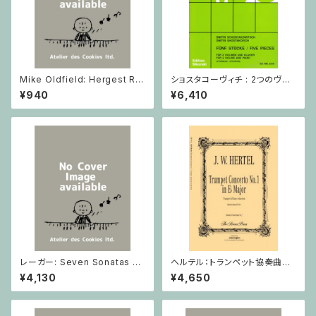
Mike Oldfield: Hergest Rid
ショスタコーヴィチ : 2つのヴァ
ge / ピアノ
イオリンとピアノのための 5つの
¥940
¥6,410
小品 / ヴァイオリン2とピアノ
レーガー: Seven Sonatas o
ヘルテル：トランペット協奏曲第1
p. 91 Heft 2 / ヴァイオリン
番 変ホ長調/トランペット・ピア
¥4,130
¥4,650
ノ