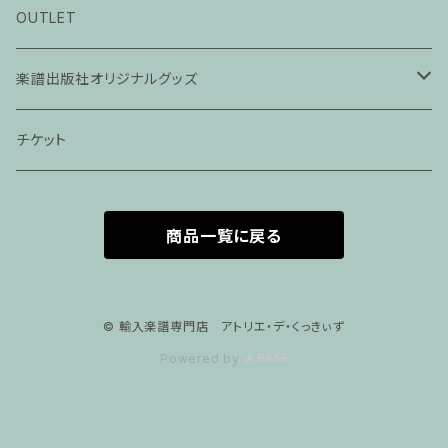
ピアノ科３０分レッスン
OUTLET
ピアノ科４５分レッスン
楽譜出版社オリジナルグッズ
家族割プラン
アパレル
チケット
家族割適用プラン１
声楽
商品一覧に戻る
家族割適用プラン2
声楽ピアノ４５分レッスン
家族割適用プラン3
ヴァイオリンピアノ６０分レッスン
© 輸入楽譜専門店 アトリエ・デ・くっきぃず
Powered by
家族割適用プラン4
ヴァイオリン
ピアノ科６０分レッスン