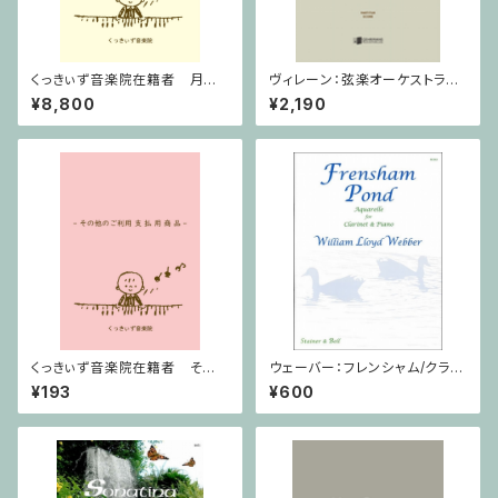
くっきぃず音楽院在籍者 月謝
ヴィレーン：弦楽オーケストラの
支払用商品 ピアノ科 ３０分
ための セレナード Op.11 / ミ
¥8,800
¥2,190
ニチュアスコア
くっきぃず音楽院在籍者 その
ウェーバー：フレンシャム/クラリ
他のご利用支払用商品 ５せん
ネット・ピアノ
¥193
¥600
ノート