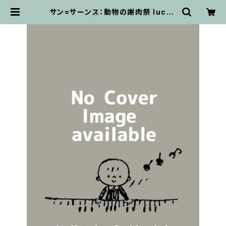
サン=サーンス：動物の謝肉祭 lucks
/ フルスコア | 輸入楽譜専門店 アト
リエ・デ・くっきぃず