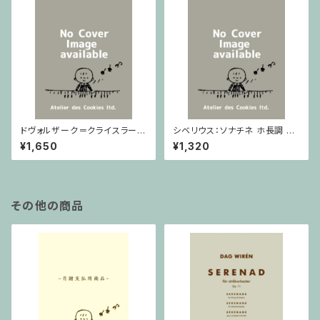
ドヴォルザーク＝クライスラー：
シベリウス：ソナチネ ホ長調 O
スラヴ幻想曲 ロ短調 from Op.
p.80 / ヴァイオリンとピアノ
¥1,650
¥1,320
55-4, Op.75 / ヴァイオリンと
ピアノ
その他の商品