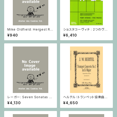
Mike Oldfield: Hergest Rid
ショスタコーヴィチ : 2つのヴァ
ge / ピアノ
イオリンとピアノのための 5つの
¥940
¥6,410
小品 / ヴァイオリン2とピアノ
レーガー: Seven Sonatas o
ヘルテル：トランペット協奏曲第1
p. 91 Heft 2 / ヴァイオリン
番 変ホ長調/トランペット・ピア
¥4,130
¥4,650
ノ