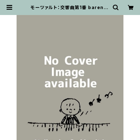
モーツァルト：交響曲第1番 barenre
iter / フルスコア | 輸入楽譜専門
店 アトリエ・デ・くっきぃず