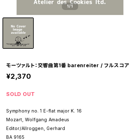
1
/1
モーツァルト：交響曲第1番 barenreiter / フルスコア
¥2,370
SOLD OUT
Symphony no. 1 E-flat major K. 16
Mozart, Wolfgang Amadeus
Editor/Allroggen, Gerhard
BA 9165