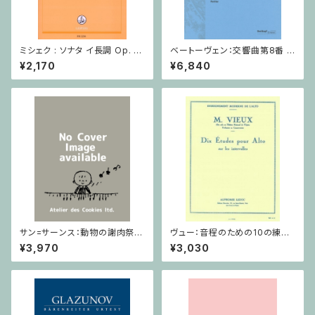
ミシェク : ソナタ イ長調 Op. 5
ベートーヴェン：交響曲第8番 /
/ コントラバスとピアノ
フルスコア
¥2,170
¥6,840
サン=サーンス：動物の謝肉祭 D
ヴュー：音程のための10の練習
urand / ミニチュアスコア
/ ヴィオラ
¥3,970
¥3,030