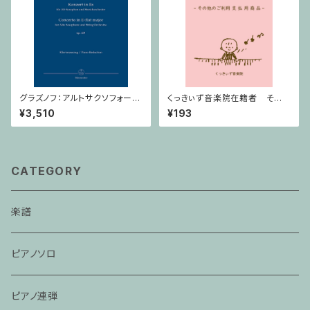
グラズノフ：アルトサクソフォーン
くっきぃず音楽院在籍者 その
と弦楽オーケストラのための 協
他のご利用支払用商品 ５せん
¥3,510
¥193
奏曲 変ホ長調 Op. 109 / サク
ノート
ソフォーンとピアノ
CATEGORY
楽譜
ピアノソロ
ピアノ連弾