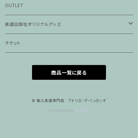
ピアノ科３０分レッスン
OUTLET
ピアノ科４５分レッスン
楽譜出版社オリジナルグッズ
家族割プラン
アパレル
チケット
家族割適用プラン１
声楽
商品一覧に戻る
家族割適用プラン2
声楽ピアノ４５分レッスン
家族割適用プラン3
ヴァイオリンピアノ６０分レッスン
© 輸入楽譜専門店 アトリエ・デ・くっきぃず
Powered by
家族割適用プラン4
ヴァイオリン
ピアノ科６０分レッスン