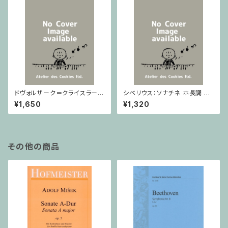
ドヴォルザーク＝クライスラー：
シベリウス：ソナチネ ホ長調 O
スラヴ幻想曲 ロ短調 from Op.
p.80 / ヴァイオリンとピアノ
¥1,650
¥1,320
55-4, Op.75 / ヴァイオリンと
ピアノ
その他の商品