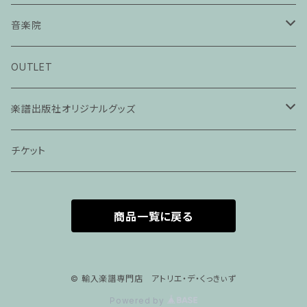
音楽院
ピアノ科３０分レッスン
OUTLET
ピアノ科４５分レッスン
楽譜出版社オリジナルグッズ
家族割プラン
アパレル
チケット
家族割適用プラン１
声楽
商品一覧に戻る
家族割適用プラン2
声楽ピアノ４５分レッスン
家族割適用プラン3
ヴァイオリンピアノ６０分レッスン
© 輸入楽譜専門店 アトリエ・デ・くっきぃず
Powered by
家族割適用プラン4