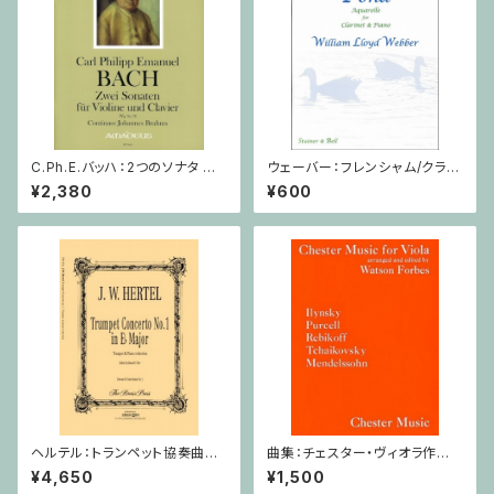
C.Ph.E.バッハ：2つのソナタ Wq
ウェーバー：フレンシャム/クラリ
76, 78 / ヴァイオリン・ピアノ
ネット・ピアノ
¥2,380
¥600
ヘルテル：トランペット協奏曲第1
曲集：チェスター・ヴィオラ作品
番 変ホ長調/トランペット・ピア
集 / ヴィオラ・ピアノ
¥4,650
¥1,500
ノ