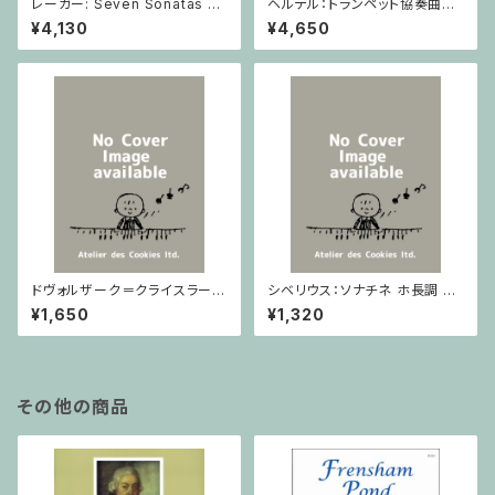
レーガー: Seven Sonatas o
ヘルテル：トランペット協奏曲第1
p. 91 Heft 2 / ヴァイオリン
番 変ホ長調/トランペット・ピア
¥4,130
¥4,650
ノ
ドヴォルザーク＝クライスラー：
シベリウス：ソナチネ ホ長調 O
スラヴ幻想曲 ロ短調 from Op.
p.80 / ヴァイオリンとピアノ
¥1,650
¥1,320
55-4, Op.75 / ヴァイオリンと
ピアノ
その他の商品