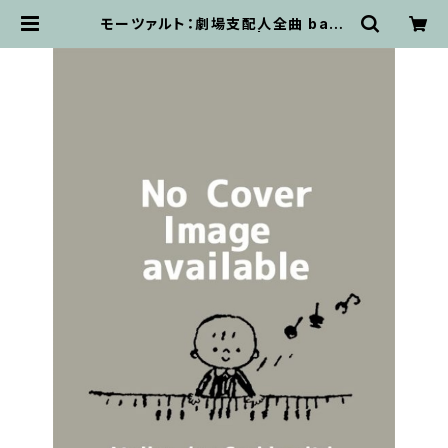
モーツァルト：劇場支配人全曲 bare
nreiter / フルスコア | 輸入楽譜専
門店 アトリエ・デ・くっきぃず