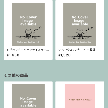
ドヴォルザーク＝クライスラー：
シベリウス：ソナチネ ホ長調 O
スラヴ幻想曲 ロ短調 from Op.
p.80 / ヴァイオリンとピアノ
¥1,650
¥1,320
55-4, Op.75 / ヴァイオリンと
ピアノ
その他の商品