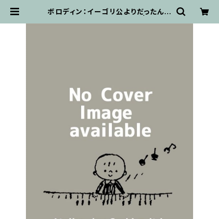
ボロディン：イーゴリ公よりだったん人
の踊り Lucks / フルスコア | 輸入楽
譜専門店 アトリエ・デ・くっきぃず