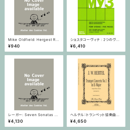
Mike Oldfield: Hergest Rid
ショスタコーヴィチ : 2つのヴァ
ge / ピアノ
イオリンとピアノのための 5つの
¥940
¥6,410
小品 / ヴァイオリン2とピアノ
レーガー: Seven Sonatas o
ヘルテル：トランペット協奏曲第1
p. 91 Heft 2 / ヴァイオリン
番 変ホ長調/トランペット・ピア
¥4,130
¥4,650
ノ