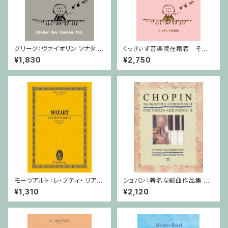
グリーグ：ヴァイオリン ソナタ ヘ
くっきぃず音楽院在籍者 その
長調 Op.8 / ヴァイオリン・ピア
他のご利用支払用商品 おば
¥1,830
¥2,750
ノ
けのぼうけん２巻
モーツアルト：レ・プティ・ リア
ショパン：著名な編曲作品集 第
ン/ミニチュアスコア
2巻 / ヴァイオリン・ピアノ
¥1,310
¥2,120