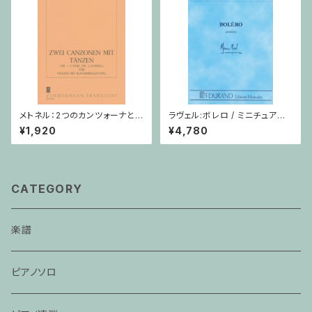
メトネル：2つのカンツォーナとダ
ラヴェル:ボレロ / ミニチュアス
ンス Op. 43 / ヴァイオリン・ピ
コア
¥1,920
¥4,780
アノ
CATEGORY
楽譜
ピアノソロ