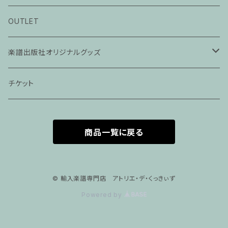
ピアノ科３０分レッスン
OUTLET
ピアノ科４５分レッスン
楽譜出版社オリジナルグッズ
家族割プラン
アパレル
チケット
家族割適用プラン１
声楽
商品一覧に戻る
家族割適用プラン2
声楽ピアノ４５分レッスン
家族割適用プラン3
ヴァイオリンピアノ６０分レッスン
© 輸入楽譜専門店 アトリエ・デ・くっきぃず
Powered by
家族割適用プラン4
ヴァイオリン