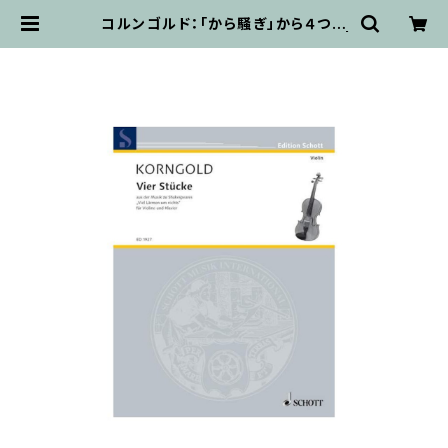
コルンゴルド：「から騒ぎ」から４つの
小品 Op.11 / ヴァイオリンとピアノ |
輸入楽譜専門店 アトリエ・デ・くっき
ぃず