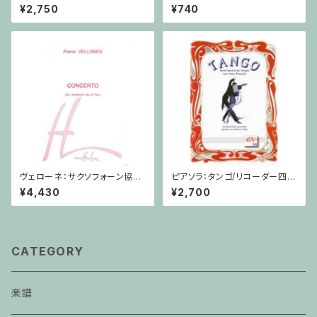
他のご利用支払用商品 おば
リバー Op.59,No.10 / ヴァイオ
¥2,750
¥740
けのぼうけん１巻
リン・ピアノ
ヴェローネ：サクソフォーン協奏
ピアソラ：タンゴ/リコーダー四重
曲 op.65 / アルトサクソフォー
奏
¥4,430
¥2,700
ン,ピアノ
CATEGORY
楽譜