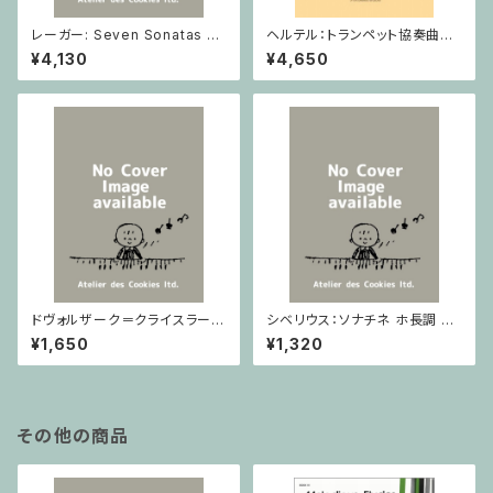
レーガー: Seven Sonatas o
ヘルテル：トランペット協奏曲第1
p. 91 Heft 2 / ヴァイオリン
番 変ホ長調/トランペット・ピア
¥4,130
¥4,650
ノ
ドヴォルザーク＝クライスラー：
シベリウス：ソナチネ ホ長調 O
スラヴ幻想曲 ロ短調 from Op.
p.80 / ヴァイオリンとピアノ
¥1,650
¥1,320
55-4, Op.75 / ヴァイオリンと
ピアノ
その他の商品