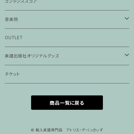
コンデンススコア
音楽院
ピアノ科３０分レッスン
OUTLET
ピアノ科４５分レッスン
楽譜出版社オリジナルグッズ
家族割プラン
アパレル
チケット
家族割適用プラン１
声楽
商品一覧に戻る
家族割適用プラン2
声楽ピアノ４５分レッスン
家族割適用プラン3
ヴァイオリンピアノ６０分レッスン
© 輸入楽譜専門店 アトリエ・デ・くっきぃず