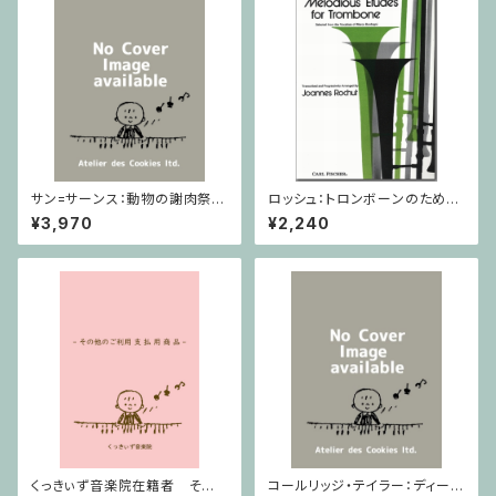
サン=サーンス：動物の謝肉祭 D
ロッシュ：トロンボーンのための
urand / ミニチュアスコア
旋律的練習曲 第3巻/トロンボ
¥3,970
¥2,240
ーン
くっきぃず音楽院在籍者 その
コールリッジ・テイラー：ディープ