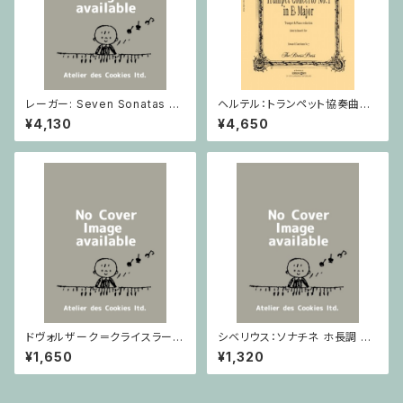
レーガー: Seven Sonatas o
ヘルテル：トランペット協奏曲第1
p. 91 Heft 2 / ヴァイオリン
番 変ホ長調/トランペット・ピア
¥4,130
¥4,650
ノ
ドヴォルザーク＝クライスラー：
シベリウス：ソナチネ ホ長調 O
スラヴ幻想曲 ロ短調 from Op.
p.80 / ヴァイオリンとピアノ
¥1,650
¥1,320
55-4, Op.75 / ヴァイオリンと
ピアノ