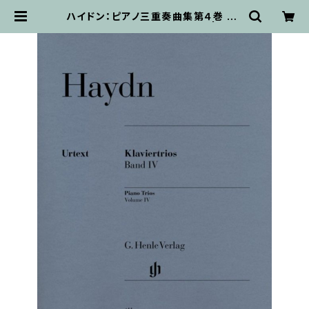
ハイドン：ピアノ三重奏曲集第４巻 Ho
b. XV:18–26 / ピアノ三重奏 | 輸入
楽譜専門店 アトリエ・デ・くっきぃず