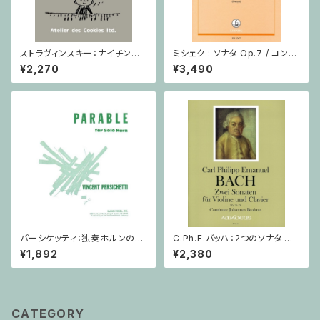
ストラヴィンスキー：ナイチンゲ
ミシェク : ソナタ Op.7 / コント
ールの歌・中国の行進曲 / ヴァ
ラバスとピアノ
¥2,270
¥3,490
イオリン・ピアノ
パーシケッティ：独奏ホルンのた
C.Ph.E.バッハ：2つのソナタ Wq
めの寓話 第８番 作品120 / ホ
76, 78 / ヴァイオリン・ピアノ
¥1,892
¥2,380
ルン
CATEGORY