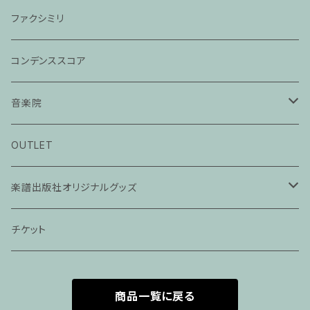
ファクシミリ
コンデンススコア
音楽院
ピアノ科３０分レッスン
OUTLET
ピアノ科４５分レッスン
楽譜出版社オリジナルグッズ
家族割プラン
アパレル
チケット
家族割適用プラン１
声楽
商品一覧に戻る
家族割適用プラン2