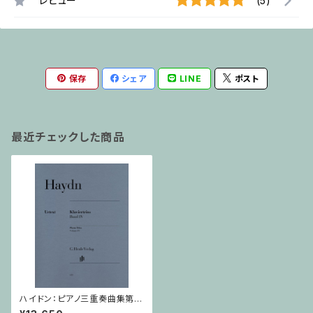
レビュー
(5)
保存
シェア
LINE
ポスト
最近チェックした商品
ハイドン：ピアノ三重奏曲集第４
巻 Hob. XV:18–26 / ピアノ三