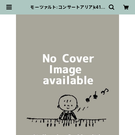
モーツァルト:コンサートアリアk418
(lucks03230) / フルスコア | 輸入
楽譜専門店 アトリエ・デ・くっきぃず