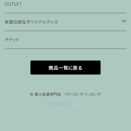
ピアノ科３０分レッスン
OUTLET
ピアノ科４５分レッスン
楽譜出版社オリジナルグッズ
家族割プラン
アパレル
チケット
家族割適用プラン１
声楽
商品一覧に戻る
家族割適用プラン2
声楽ピアノ４５分レッスン
家族割適用プラン3
ヴァイオリンピアノ６０分レッスン
© 輸入楽譜専門店 アトリエ・デ・くっきぃず
Powered by
家族割適用プラン4
ヴァイオリン
ピアノ科６０分レッスン