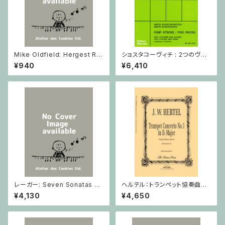
Mike Oldfield: Hergest Rid
ショスタコーヴィチ : 2つのヴァ
ge / ピアノ
イオリンとピアノのための 5つの
¥940
¥6,410
小品 / ヴァイオリン2とピアノ
レーガー: Seven Sonatas o
ヘルテル：トランペット協奏曲第1
p. 91 Heft 2 / ヴァイオリン
番 変ホ長調/トランペット・ピア
¥4,130
¥4,650
ノ