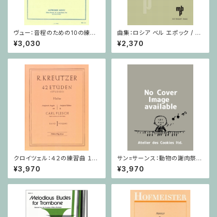
ヴュー：音程のための10の練習
曲集：ロシア ベル エポック / ヴ
/ ヴィオラ
ィオラ（またはチェロ）・ピアノ
¥3,030
¥2,370
クロイツェル：４２の練習曲 １巻
サン=サーンス：動物の謝肉祭 D
/ ヴァイオリン教本
urand / ミニチュアスコア
¥3,970
¥3,970