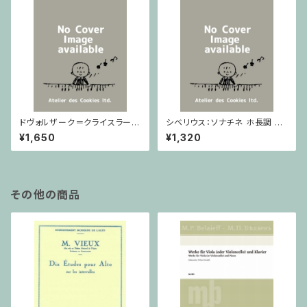
ドヴォルザーク＝クライスラー：
シベリウス：ソナチネ ホ長調 O
スラヴ幻想曲 ロ短調 from Op.
p.80 / ヴァイオリンとピアノ
¥1,650
¥1,320
55-4, Op.75 / ヴァイオリンと
ピアノ
その他の商品