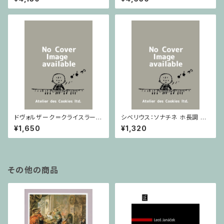
ノ
ドヴォルザーク＝クライスラー：
シベリウス：ソナチネ ホ長調 O
スラヴ幻想曲 ロ短調 from Op.
p.80 / ヴァイオリンとピアノ
¥1,650
¥1,320
55-4, Op.75 / ヴァイオリンと
ピアノ
その他の商品