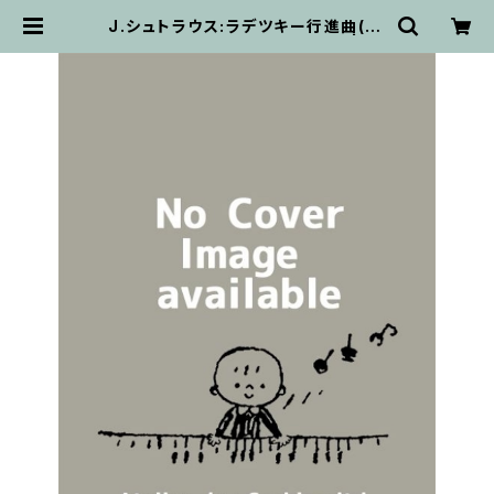
J.シュトラウス:ラデツキー行進曲(St
rauss edition) / フルスコア | 輸
入楽譜専門店 アトリエ・デ・くっきぃ
ず