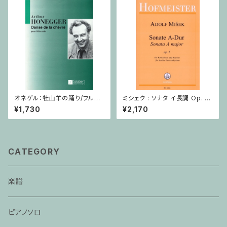
オネゲル：牡山羊の踊り/フルー
ミシェク : ソナタ イ長調 Op. 5
ト
/ コントラバスとピアノ
¥1,730
¥2,170
CATEGORY
楽譜
ピアノソロ