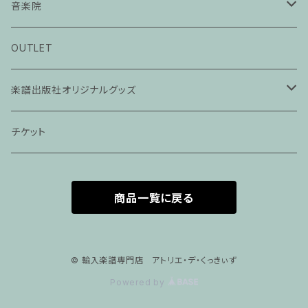
音楽院
ピアノ科３０分レッスン
OUTLET
ピアノ科４５分レッスン
楽譜出版社オリジナルグッズ
家族割プラン
アパレル
チケット
家族割適用プラン１
声楽
商品一覧に戻る
家族割適用プラン2
声楽ピアノ４５分レッスン
家族割適用プラン3
ヴァイオリンピアノ６０分レッスン
© 輸入楽譜専門店 アトリエ・デ・くっきぃず
Powered by
家族割適用プラン4
ヴァイオリン