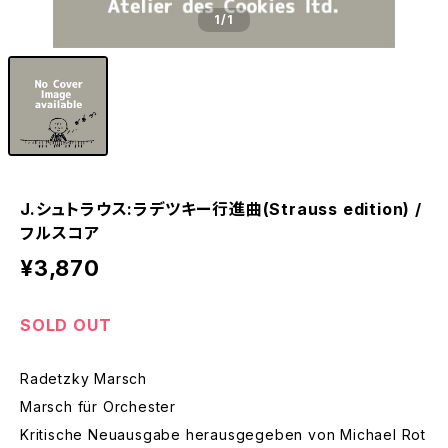
1
/1
J.シュトラウス:ラデツキー行進曲(Strauss edition) /
フルスコア
¥3,870
SOLD OUT
Radetzky Marsch
Marsch für Orchester
Kritische Neuausgabe herausgegeben von Michael Rot