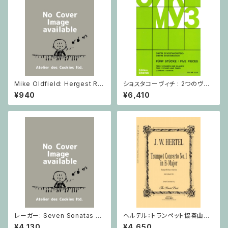
Mike Oldfield: Hergest Rid
ショスタコーヴィチ : 2つのヴァ
ge / ピアノ
イオリンとピアノのための 5つの
¥940
¥6,410
小品 / ヴァイオリン2とピアノ
レーガー: Seven Sonatas o
ヘルテル：トランペット協奏曲第1
p. 91 Heft 2 / ヴァイオリン
番 変ホ長調/トランペット・ピア
¥4,130
¥4,650