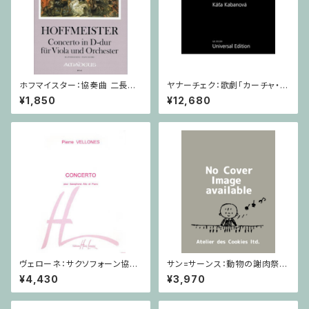
ホフマイスター：協奏曲 二長調
ヤナーチェク：歌劇「カーチャ・カ
/ ヴィオラ・ピアノ
ヴァノヴァー」 / フルスコア
¥1,850
¥12,680
ヴェローネ：サクソフォーン協奏
サン=サーンス：動物の謝肉祭 D
曲 op.65 / アルトサクソフォー
urand / ミニチュアスコア
¥4,430
¥3,970
ン,ピアノ