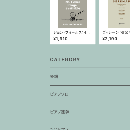
ジョン・フォールズ：4月
ヴィレーン：弦楽
- イングランド / ピアノ
ストラのための 
¥1,910
¥2,190
ソロ
ード Op.11 / 
スコア
CATEGORY
楽譜
ピアノソロ
ピアノ連弾
２台ピアノ