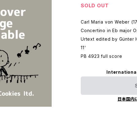
SOLD OUT
Carl Maria von Weber (1
Concertino in Eb major O
Urtext edited by Günter 
11'
PB 4923 full score
Internationa
日本国内