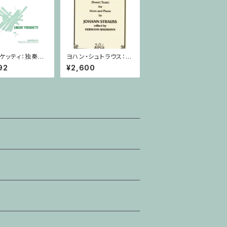
ケッティ：独奏ホ
ヨハン・シュトラウス：甘
ための寓話 第８
い涙/ホルン・ピアノ
92
¥2,600
120 / ホルン