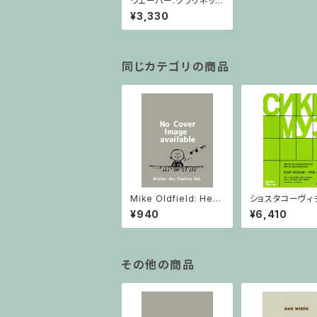
ウェーバー:クラリネット
小協奏曲(breitkopf) /
¥3,330
フルスコア
同じカテゴリの商品
Mike Oldfield: Herg
ショスタコーヴィチ 
est Ridge / ピアノ
つのヴァイオリン
¥940
¥6,410
ノのための 5つの
ヴァイオリン2と
その他の商品