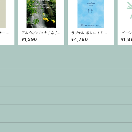
オーケ
アルウィン：ソナチネ /
ラヴェル:ボレロ / ミニ
パーシ
セレナ
ヴァイオリン・ピアノ
チュアスコア
ルンの
¥1,390
¥4,780
¥1,8
ミニチュア
番 作品