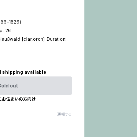
786–1826)
p. 26
Haußwald [clar,orch] Duration:
l shipping available
Sold out
にお住まいの方向け
通報する