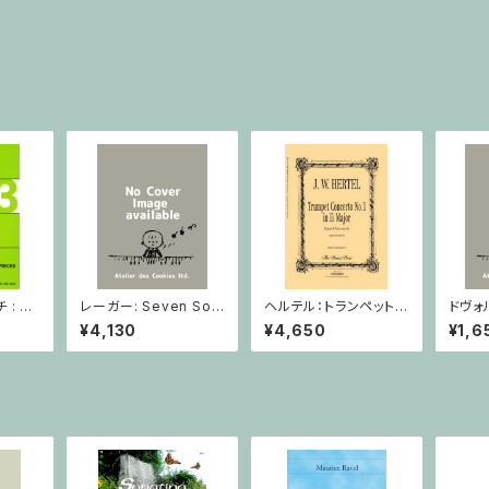
: 2
レーガー: Seven Son
ヘルテル：トランペット協
ドヴォ
とピア
atas op. 91 Heft 2 /
奏曲第1番 変ホ長調/
スラー
¥4,130
¥4,650
¥1,6
小品 /
ヴァイオリン
トランペット・ピアノ
短調 f
ピアノ
Op.7
とピア