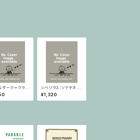
ルザーク＝クライ
シベリウス：ソナチネ ホ
：スラヴ幻想曲 ロ
長調 Op.80 / ヴァイオ
50
¥1,320
rom Op.55-4,
リンとピアノ
5 / ヴァイオリン
ノ