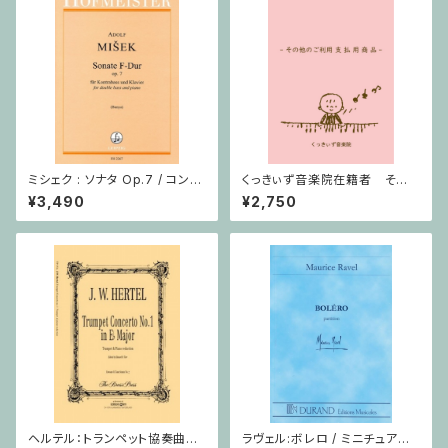
ミシェク : ソナタ Op.7 / コント
くっきぃず音楽院在籍者 その
ラバスとピアノ
他のご利用支払用商品 おば
¥3,490
¥2,750
けのぼうけん２巻
ヘルテル：トランペット協奏曲第1
ラヴェル:ボレロ / ミニチュアス