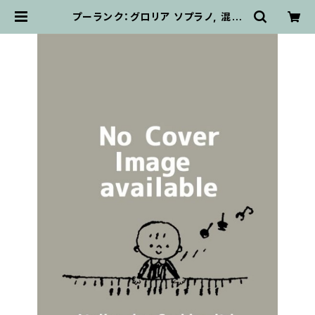
プーランク：グロリア ソプラノ, 混声
合唱とオーケストラのための / フルス
コア | 輸入楽譜専門店 アトリエ・
デ・くっきぃず