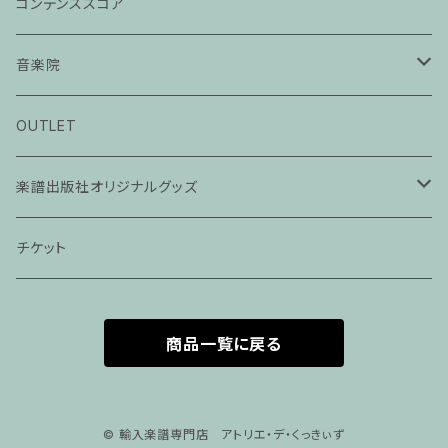
コンデンススコア
音楽院
ピアノ科３０分レッスン
OUTLET
ピアノ科４５分レッスン
楽譜出版社オリジナルグッズ
家族割プラン
アパレル
チケット
家族割適用プラン１
声楽
商品一覧に戻る
家族割適用プラン2
声楽ピアノ４５分レッスン
家族割適用プラン3
ヴァイオリンピアノ６０分レッスン
© 輸入楽譜専門店 アトリエ・デ・くっきぃず