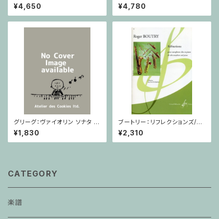
番 変ホ長調/トランペット・ピア
コア
¥4,650
¥4,780
ノ
グリーグ：ヴァイオリン ソナタ ヘ
ブートリー：リフレクションズ/サ
長調 Op.8 / ヴァイオリン・ピア
クソフォーン・ピアノ
¥1,830
¥2,310
ノ
CATEGORY
楽譜