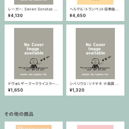
レーガー: Seven Sonatas o
ヘルテル：トランペット協奏曲第1
p. 91 Heft 2 / ヴァイオリン
番 変ホ長調/トランペット・ピア
¥4,130
¥4,650
ノ
ドヴォルザーク＝クライスラー：
シベリウス：ソナチネ ホ長調 O
スラヴ幻想曲 ロ短調 from Op.
p.80 / ヴァイオリンとピアノ
¥1,650
¥1,320
55-4, Op.75 / ヴァイオリンと
ピアノ
その他の商品