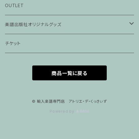
ピアノ科３０分レッスン
OUTLET
ピアノ科４５分レッスン
楽譜出版社オリジナルグッズ
家族割プラン
アパレル
チケット
家族割適用プラン１
声楽
商品一覧に戻る
家族割適用プラン2
声楽ピアノ４５分レッスン
家族割適用プラン3
ヴァイオリンピアノ６０分レッスン
© 輸入楽譜専門店 アトリエ・デ・くっきぃず
Powered by
家族割適用プラン4
ヴァイオリン
ピアノ科６０分レッスン