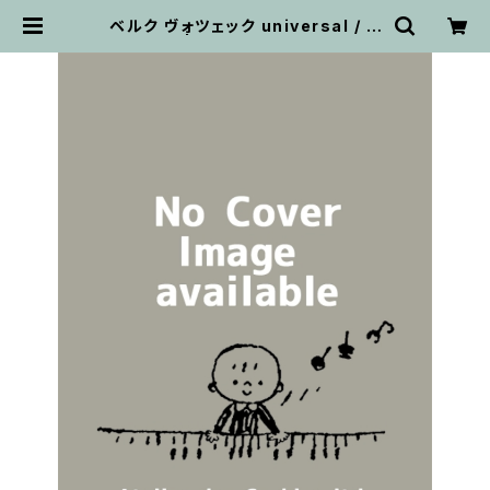
ベルク ヴォツェック universal / フ
ルスコア | 輸入楽譜専門店 アトリ
エ・デ・くっきぃず