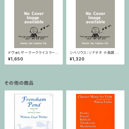
ドヴォルザーク＝クライスラー：
シベリウス：ソナチネ ホ長調 O
スラヴ幻想曲 ロ短調 from Op.
p.80 / ヴァイオリンとピアノ
¥1,650
¥1,320
55-4, Op.75 / ヴァイオリンと
ピアノ
その他の商品