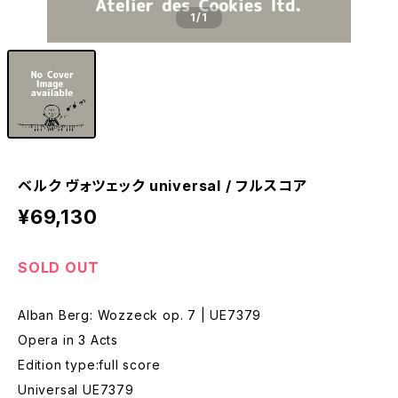
1
/1
ベルク ヴォツェック universal / フルスコア
¥69,130
SOLD OUT
Alban Berg: Wozzeck op. 7 | UE7379
Opera in 3 Acts
Edition type:full score
Universal UE7379