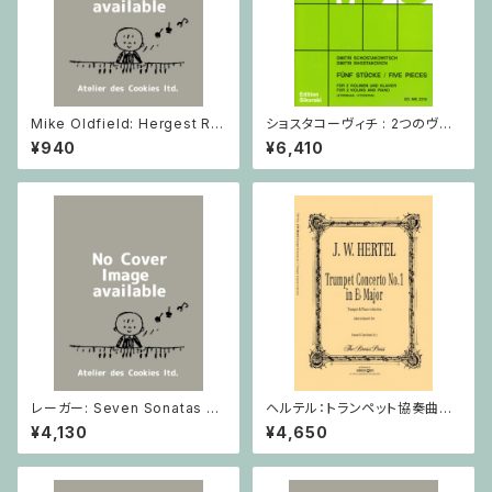
Mike Oldfield: Hergest Rid
ショスタコーヴィチ : 2つのヴァ
ge / ピアノ
イオリンとピアノのための 5つの
¥940
¥6,410
小品 / ヴァイオリン2とピアノ
レーガー: Seven Sonatas o
ヘルテル：トランペット協奏曲第1
p. 91 Heft 2 / ヴァイオリン
番 変ホ長調/トランペット・ピア
¥4,130
¥4,650
ノ