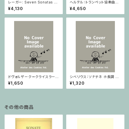
レーガー: Seven Sonatas o
ヘルテル：トランペット協奏曲第1
p. 91 Heft 2 / ヴァイオリン
番 変ホ長調/トランペット・ピア
¥4,130
¥4,650
ノ
ドヴォルザーク＝クライスラー：
シベリウス：ソナチネ ホ長調 O
スラヴ幻想曲 ロ短調 from Op.
p.80 / ヴァイオリンとピアノ
¥1,650
¥1,320
55-4, Op.75 / ヴァイオリンと
ピアノ
その他の商品