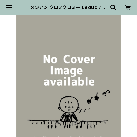
メシアン クロノクロミー Leduc / ミ
ニチュアスコア | 輸入楽譜専門店
アトリエ・デ・くっきぃず