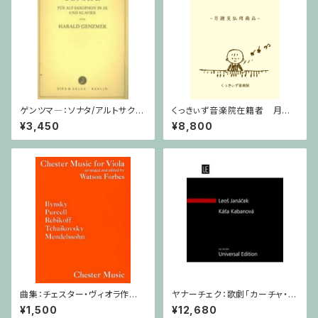
ゲンツマ―：ソナタ/アルトサクソ
くっきぃず音楽院在籍者 月謝
フォーン・ピアノ
支払用商品 ピアノ科 ３０分
¥3,450
¥8,800
曲集：チェスター・ヴィオラ作品
ヤナーチェク：歌劇「カーチャ・カ
集 / ヴィオラ・ピアノ
ヴァノヴァー」 / フルスコア
¥1,500
¥12,680