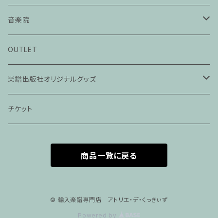
音楽院
ピアノ科３０分レッスン
OUTLET
ピアノ科４５分レッスン
楽譜出版社オリジナルグッズ
家族割プラン
アパレル
チケット
家族割適用プラン１
声楽
商品一覧に戻る
家族割適用プラン2
声楽ピアノ４５分レッスン
家族割適用プラン3
ヴァイオリンピアノ６０分レッスン
© 輸入楽譜専門店 アトリエ・デ・くっきぃず
Powered by