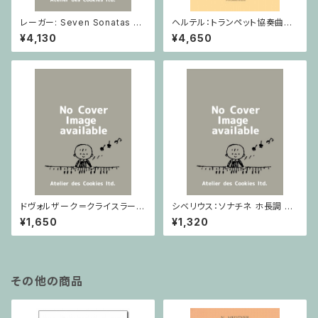
レーガー: Seven Sonatas o
ヘルテル：トランペット協奏曲第1
p. 91 Heft 2 / ヴァイオリン
番 変ホ長調/トランペット・ピア
¥4,130
¥4,650
ノ
ドヴォルザーク＝クライスラー：
シベリウス：ソナチネ ホ長調 O
スラヴ幻想曲 ロ短調 from Op.
p.80 / ヴァイオリンとピアノ
¥1,650
¥1,320
55-4, Op.75 / ヴァイオリンと
ピアノ
その他の商品