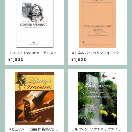
フロロフ：traguito アルメイダ
メトネル：2つのカンツォーナとダ
の主題による即興曲 / ヴァイオ
ンス Op. 43 / ヴァイオリン・ピ
¥1,630
¥1,920
リン・ピアノ
アノ
ドビュッシー：編曲作品集CD付
アルウィン：ソナチネ / ヴァイオ