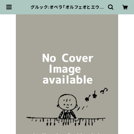
グルック:オペラ「オルフェオとエウリ
ディーチェ」全曲 1762ウィーン版 Bä
renreiter / フルスコア | 輸入楽譜
専門店 アトリエ・デ・くっきぃず