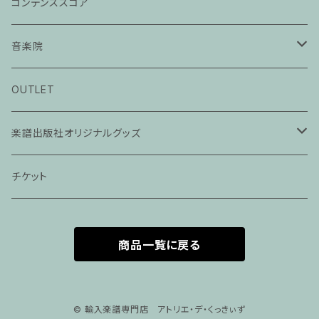
コンデンススコア
音楽院
ピアノ科３０分レッスン
OUTLET
ピアノ科４５分レッスン
楽譜出版社オリジナルグッズ
家族割プラン
アパレル
チケット
家族割適用プラン１
声楽
商品一覧に戻る
家族割適用プラン2
声楽ピアノ４５分レッスン
家族割適用プラン3
ヴァイオリンピアノ６０分レッスン
© 輸入楽譜専門店 アトリエ・デ・くっきぃず