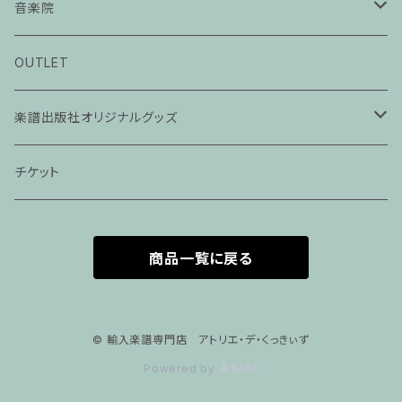
音楽院
ピアノ科３０分レッスン
OUTLET
ピアノ科４５分レッスン
楽譜出版社オリジナルグッズ
家族割プラン
アパレル
チケット
家族割適用プラン１
声楽
商品一覧に戻る
家族割適用プラン2
声楽ピアノ４５分レッスン
家族割適用プラン3
ヴァイオリンピアノ６０分レッスン
© 輸入楽譜専門店 アトリエ・デ・くっきぃず
Powered by
家族割適用プラン4
ヴァイオリン