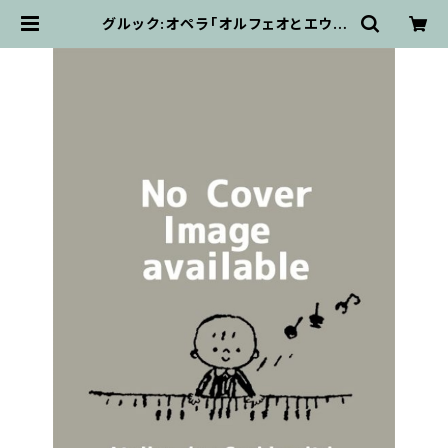
グルック:オペラ「オルフェオとエウリ
ディーチェ」全曲 Dover / フルスコア
| 輸入楽譜専門店 アトリエ・デ・くっ
きぃず