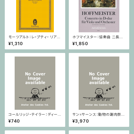
モーツアルト：レ・プティ・ リア
ホフマイスター：協奏曲 二長調
ン/ミニチュアスコア
/ ヴィオラ・ピアノ
¥1,310
¥1,850
コールリッジ・テイラー：ディープ
サン=サーンス：動物の謝肉祭 D
リバー Op.59,No.10 / ヴァイオ
urand / ミニチュアスコア
¥740
¥3,970
リン・ピアノ