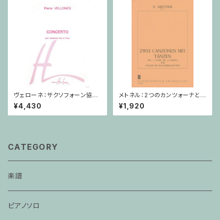
ヴェローネ：サクソフォーン協奏
メトネル：2つのカンツォーナとダ
曲 op.65 / アルトサクソフォー
ンス Op. 43 / ヴァイオリン・ピ
¥4,430
¥1,920
ン,ピアノ
アノ
CATEGORY
楽譜
ピアノソロ