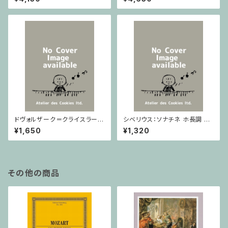
ノ
ドヴォルザーク＝クライスラー：
シベリウス：ソナチネ ホ長調 O
スラヴ幻想曲 ロ短調 from Op.
p.80 / ヴァイオリンとピアノ
¥1,650
¥1,320
55-4, Op.75 / ヴァイオリンと
ピアノ
その他の商品