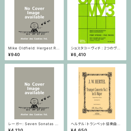
Mike Oldfield: Hergest Rid
ショスタコーヴィチ : 2つのヴァ
ge / ピアノ
イオリンとピアノのための 5つの
¥940
¥6,410
小品 / ヴァイオリン2とピアノ
レーガー: Seven Sonatas o
ヘルテル：トランペット協奏曲第1
p. 91 Heft 2 / ヴァイオリン
番 変ホ長調/トランペット・ピア
¥4,130
¥4,650