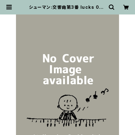
シューマン:交響曲第3番 lucks 066
14 / フルスコア | 輸入楽譜専門店
アトリエ・デ・くっきぃず