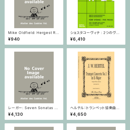
Mike Oldfield: Hergest Rid
ショスタコーヴィチ : 2つのヴァ
ge / ピアノ
イオリンとピアノのための 5つの
¥940
¥6,410
小品 / ヴァイオリン2とピアノ
レーガー: Seven Sonatas o
ヘルテル：トランペット協奏曲第1
p. 91 Heft 2 / ヴァイオリン
番 変ホ長調/トランペット・ピア
¥4,130
¥4,650
ノ