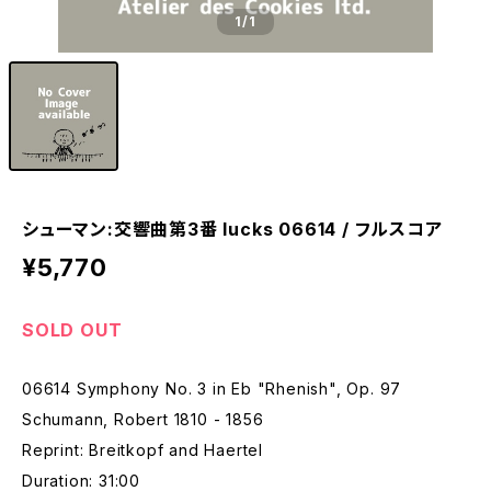
1
/1
シューマン:交響曲第3番 lucks 06614 / フルスコア
¥5,770
SOLD OUT
06614 Symphony No. 3 in Eb "Rhenish", Op. 97
Schumann, Robert 1810 - 1856
Reprint: Breitkopf and Haertel
Duration: 31:00