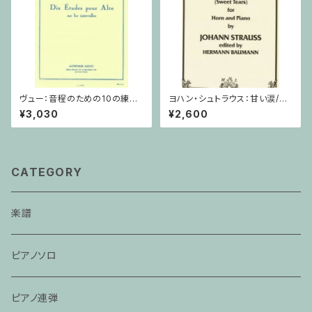
ヴュー：音程のための10の練習
ヨハン・シュトラウス：甘い涙/ホ
/ ヴィオラ
ルン・ピアノ
¥3,030
¥2,600
CATEGORY
楽譜
ピアノソロ
ピアノ連弾