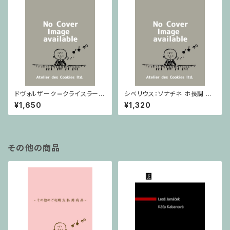
ドヴォルザーク＝クライスラー：
シベリウス：ソナチネ ホ長調 O
スラヴ幻想曲 ロ短調 from Op.
p.80 / ヴァイオリンとピアノ
¥1,650
¥1,320
55-4, Op.75 / ヴァイオリンと
ピアノ
その他の商品