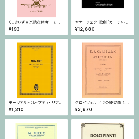
くっきぃず音楽院在籍者 その
ヤナーチェク：歌劇「カーチャ・カ
他のご利用支払用商品 ５せん
ヴァノヴァー」 / フルスコア
¥193
¥12,680
ノート
モーツアルト：レ・プティ・ リア
クロイツェル：４２の練習曲 １巻
ン/ミニチュアスコア
/ ヴァイオリン教本
¥1,310
¥3,970