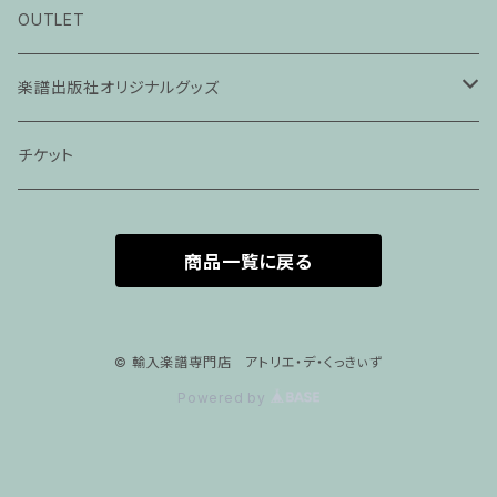
ピアノ科３０分レッスン
OUTLET
ピアノ科４５分レッスン
楽譜出版社オリジナルグッズ
家族割プラン
アパレル
チケット
家族割適用プラン１
声楽
商品一覧に戻る
家族割適用プラン2
声楽ピアノ４５分レッスン
家族割適用プラン3
ヴァイオリンピアノ６０分レッスン
© 輸入楽譜専門店 アトリエ・デ・くっきぃず
Powered by
家族割適用プラン4
ヴァイオリン
ピアノ科６０分レッスン