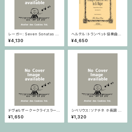
レーガー: Seven Sonatas o
ヘルテル：トランペット協奏曲第1
p. 91 Heft 2 / ヴァイオリン
番 変ホ長調/トランペット・ピア
¥4,130
¥4,650
ノ
ドヴォルザーク＝クライスラー：
シベリウス：ソナチネ ホ長調 O
スラヴ幻想曲 ロ短調 from Op.
p.80 / ヴァイオリンとピアノ
¥1,650
¥1,320
55-4, Op.75 / ヴァイオリンと
ピアノ