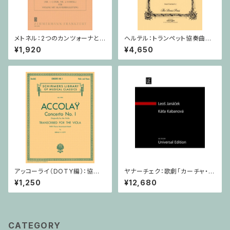
メトネル：2つのカンツォーナとダ
ヘルテル：トランペット協奏曲第1
ンス Op. 43 / ヴァイオリン・ピ
番 変ホ長調/トランペット・ピア
¥1,920
¥4,650
アノ
ノ
アッコーライ（DOTY編）：協奏
ヤナーチェク：歌劇「カーチャ・カ
曲第1番 / ヴィオラ・ピアノ
ヴァノヴァー」 / フルスコア
¥1,250
¥12,680
CATEGORY