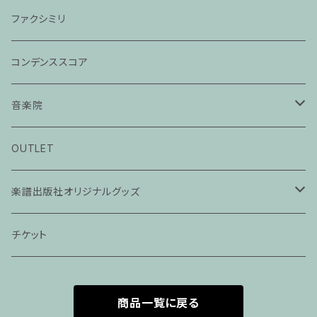
ファクシミリ
コンデンススコア
音楽院
ピアノ科３０分レッスン
OUTLET
ピアノ科４５分レッスン
楽譜出版社オリジナルグッズ
家族割プラン
アパレル
チケット
家族割適用プラン１
声楽
商品一覧に戻る
家族割適用プラン2