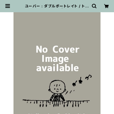
ユーバー : ダブルポートレイト / トロ
ンボーン , チューバ | 輸入楽譜専門
店 アトリエ・デ・くっきぃず