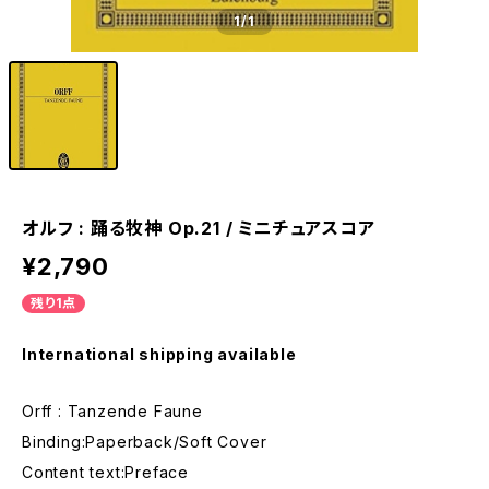
1
/1
オルフ : 踊る牧神 Op.21 / ミニチュアスコア
¥2,790
残り1点
International shipping available
Orff : Tanzende Faune
Binding:Paperback/Soft Cover
Content text:Preface