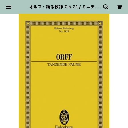
オルフ : 踊る牧神 Op.21 / ミニチュ
アスコア | 輸入楽譜専門店 アトリ
エ・デ・くっきぃず