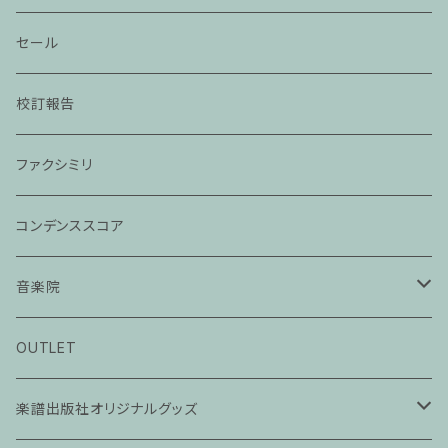
セール
校訂報告
ファクシミリ
コンデンススコア
音楽院
ピアノ科３０分レッスン
OUTLET
ピアノ科４５分レッスン
楽譜出版社オリジナルグッズ