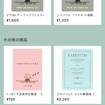
ドヴォルザーク＝クライスラー：
シベリウス：ソナチネ ホ長調 O
スラヴ幻想曲 ロ短調 from Op.
p.80 / ヴァイオリンとピアノ
¥1,650
¥1,320
55-4, Op.75 / ヴァイオリンと
ピアノ
その他の商品
くっきぃず音楽院在籍者 その
クロイツェル：４２の練習曲 ２巻
他のご利用支払用商品 ５せん
/ ヴァイオリン教本
¥193
¥3,250
ノート