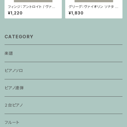
フィンジ：アントロイト / ヴァイ
グリーグ：ヴァイオリン ソナタ ヘ
オリン・ピアノ
長調 Op.8 / ヴァイオリン・ピア
¥1,220
¥1,830
ノ
CATEGORY
楽譜
ピアノソロ
ピアノ連弾
２台ピアノ
フルート