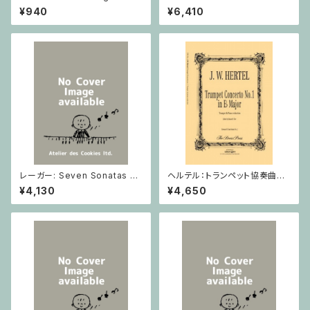
ge / ピアノ
イオリンとピアノのための 5つの
¥940
¥6,410
小品 / ヴァイオリン2とピアノ
レーガー: Seven Sonatas o
ヘルテル：トランペット協奏曲第1
p. 91 Heft 2 / ヴァイオリン
番 変ホ長調/トランペット・ピア
¥4,130
¥4,650
ノ