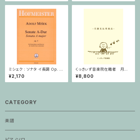
ミシェク : ソナタ イ長調 Op. 5
くっきぃず音楽院在籍者 月謝
/ コントラバスとピアノ
支払用商品 ピアノ科 ３０分
¥2,170
¥8,800
CATEGORY
楽譜
ピアノソロ