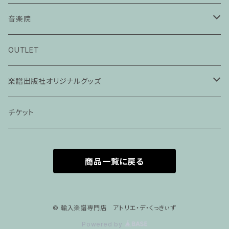
音楽院
ピアノ科３０分レッスン
OUTLET
ピアノ科４５分レッスン
楽譜出版社オリジナルグッズ
家族割プラン
アパレル
チケット
家族割適用プラン１
声楽
商品一覧に戻る
家族割適用プラン2
声楽ピアノ４５分レッスン
家族割適用プラン3
ヴァイオリンピアノ６０分レッスン
© 輸入楽譜専門店 アトリエ・デ・くっきぃず
Powered by
家族割適用プラン4