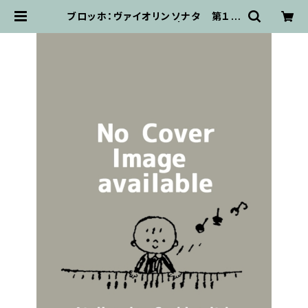
ブロッホ：ヴァイオリンソナタ 第１番
/ ヴァイオリンとピアノ | 輸入楽譜専
門店 アトリエ・デ・くっきぃず