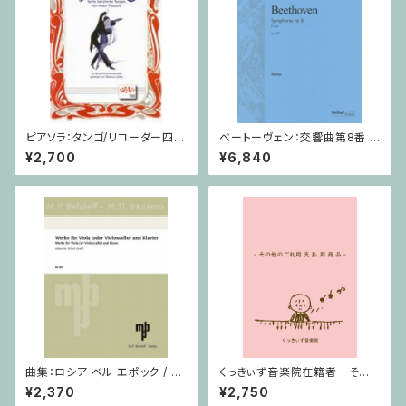
ピアソラ：タンゴ/リコーダー四重
ベートーヴェン：交響曲第8番 /
奏
フルスコア
¥2,700
¥6,840
曲集：ロシア ベル エポック / ヴ
くっきぃず音楽院在籍者 その
ィオラ（またはチェロ）・ピアノ
他のご利用支払用商品 おば
¥2,370
¥2,750
けのぼうけん２巻