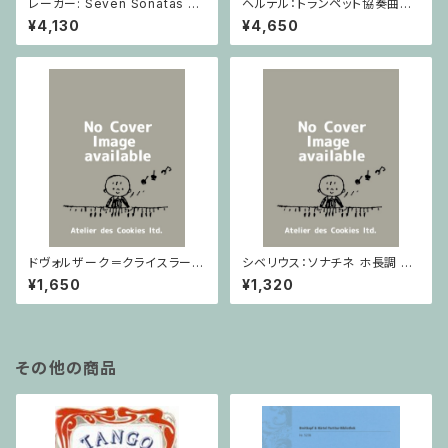
レーガー: Seven Sonatas o
ヘルテル：トランペット協奏曲第1
p. 91 Heft 2 / ヴァイオリン
番 変ホ長調/トランペット・ピア
¥4,130
¥4,650
ノ
ドヴォルザーク＝クライスラー：
シベリウス：ソナチネ ホ長調 O
スラヴ幻想曲 ロ短調 from Op.
p.80 / ヴァイオリンとピアノ
¥1,650
¥1,320
55-4, Op.75 / ヴァイオリンと
ピアノ
その他の商品