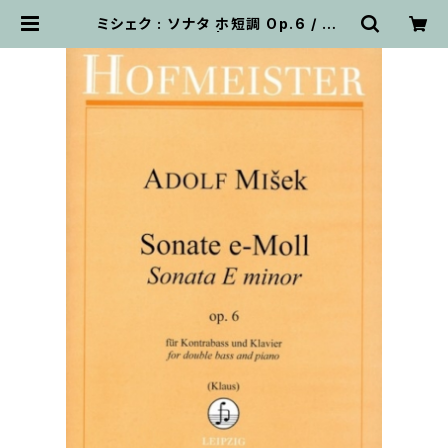
ミシェク : ソナタ ホ短調 Op.6 / コン
トラバスとピアノ | 輸入楽譜専門店
アトリエ・デ・くっきぃず