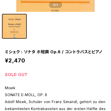
1
/1
ミシェク : ソナタ ホ短調 Op.6 / コントラバスとピアノ
¥2,470
SOLD OUT
Misek
SONATE E-MOLL, OP. 6
Adolf Misek, Schüler von Franz Simandl, gehört zu den
bekanntesten Kontrabasisten aus der ersten Hälfte des