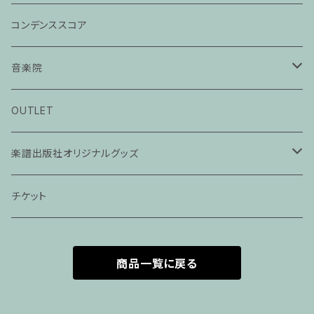
コンデンススコア
音楽院
ピアノ科３０分レッスン
OUTLET
ピアノ科４５分レッスン
楽譜出版社オリジナルグッズ
家族割プラン
アパレル
チケット
家族割適用プラン１
声楽
商品一覧に戻る
家族割適用プラン2
声楽ピアノ４５分レッスン