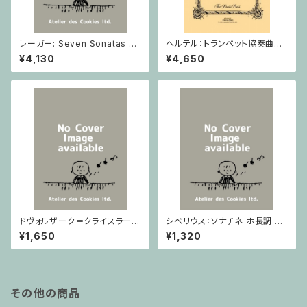
レーガー: Seven Sonatas o
ヘルテル：トランペット協奏曲第1
p. 91 Heft 2 / ヴァイオリン
番 変ホ長調/トランペット・ピア
¥4,130
¥4,650
ノ
ドヴォルザーク＝クライスラー：
シベリウス：ソナチネ ホ長調 O
スラヴ幻想曲 ロ短調 from Op.
p.80 / ヴァイオリンとピアノ
¥1,650
¥1,320
55-4, Op.75 / ヴァイオリンと
ピアノ
その他の商品