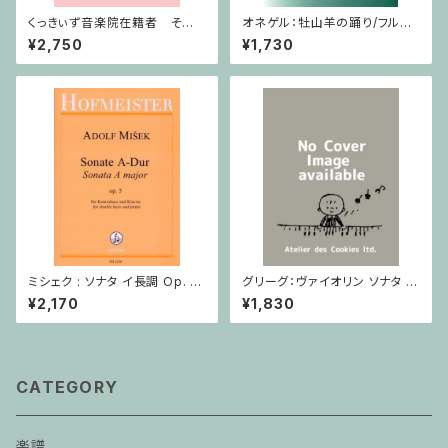
くっきぃず音楽院在籍者 その
オネゲル：牡山羊の踊り/フルー
他のご利用支払用商品 おば
ト
¥2,750
¥1,730
けのぼうけん２巻
ミシェク : ソナタ イ長調 Op. 5
グリーグ：ヴァイオリン ソナタ ヘ
/ コントラバスとピアノ
長調 Op.8 / ヴァイオリン・ピア
¥2,170
¥1,830
ノ
CATEGORY
楽譜