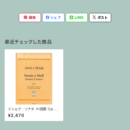
保存
シェア
LINE
ポスト
最近チェックした商品
ミシェク : ソナタ ホ短調 Op.6 /
コントラバスとピアノ
¥2,470