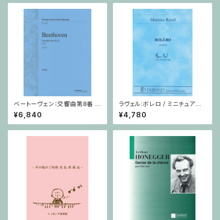
ベートーヴェン：交響曲第8番 /
ラヴェル:ボレロ / ミニチュアス
フルスコア
コア
¥6,840
¥4,780