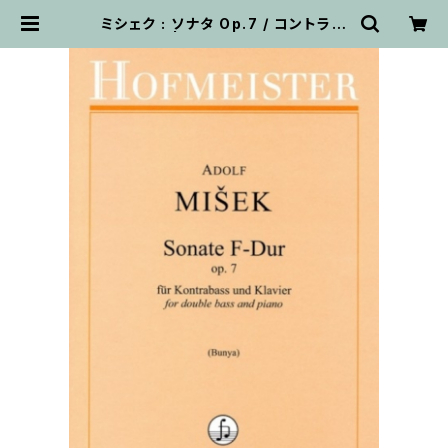
ミシェク : ソナタ Op.7 / コントラバ
スとピアノ | 輸入楽譜専門店 アトリ
エ・デ・くっきぃず