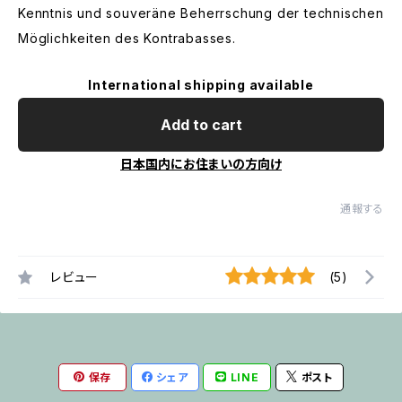
Kenntnis und souveräne Beherrschung der technischen
Möglichkeiten des Kontrabasses.
International shipping available
Add to cart
日本国内にお住まいの方向け
通報する
レビュー
(5)
保存
シェア
LINE
ポスト