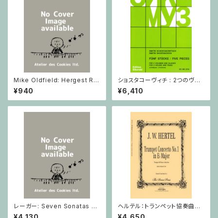
Mike Oldfield: Hergest Rid
ショスタコーヴィチ : 2つのヴァ
ge / ピアノ
イオリンとピアノのための 5つの
¥940
¥6,410
小品 / ヴァイオリン2とピアノ
レーガー: Seven Sonatas o
ヘルテル：トランペット協奏曲第1
p. 91 Heft 2 / ヴァイオリン
番 変ホ長調/トランペット・ピア
¥4,130
¥4,650