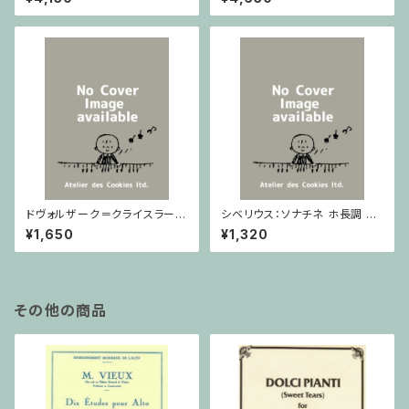
ノ
ドヴォルザーク＝クライスラー：
シベリウス：ソナチネ ホ長調 O
スラヴ幻想曲 ロ短調 from Op.
p.80 / ヴァイオリンとピアノ
¥1,650
¥1,320
55-4, Op.75 / ヴァイオリンと
ピアノ
その他の商品