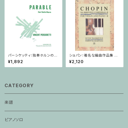
パーシケッティ：独奏ホルンのた
ショパン：著名な編曲作品集 第
めの寓話 第８番 作品120 / ホ
2巻 / ヴァイオリン・ピアノ
¥1,892
¥2,120
ルン
CATEGORY
楽譜
ピアノソロ