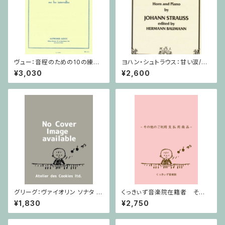
ヴュー：音程のための10の練習
ヨハン・シュトラウス：甘い涙/ホ
/ ヴィオラ
ルン・ピアノ
¥3,030
¥2,600
グリーグ：ヴァイオリン ソナタ ヘ
くっきぃず音楽院在籍者 その
長調 Op.8 / ヴァイオリン・ピア
他のご利用支払用商品 おば
¥1,830
¥2,750
ノ
けのぼうけん１巻