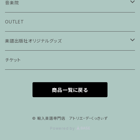
音楽院
ピアノ科３０分レッスン
OUTLET
ピアノ科４５分レッスン
楽譜出版社オリジナルグッズ
家族割プラン
アパレル
チケット
家族割適用プラン１
声楽
商品一覧に戻る
家族割適用プラン2
声楽ピアノ４５分レッスン
家族割適用プラン3
ヴァイオリンピアノ６０分レッスン
© 輸入楽譜専門店 アトリエ・デ・くっきぃず
Powered by
家族割適用プラン4
ヴァイオリン