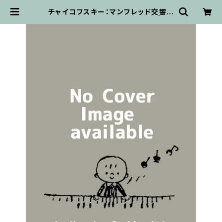
チャイコフスキー：マンフレッド交響曲
(Lucks 06914) / フルスコア | 輸
入楽譜専門店 アトリエ・デ・くっきぃ
ず