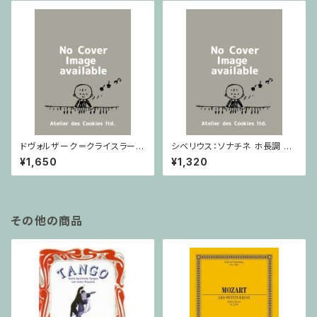
ドヴォルザーク＝クライスラー：
シベリウス：ソナチネ ホ長調 O
スラヴ幻想曲 ロ短調 from Op.
p.80 / ヴァイオリンとピアノ
¥1,650
¥1,320
55-4, Op.75 / ヴァイオリンと
ピアノ
その他の商品