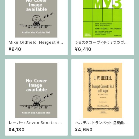
Mike Oldfield: Hergest Rid
ショスタコーヴィチ : 2つのヴァ
ge / ピアノ
イオリンとピアノのための 5つの
¥940
¥6,410
小品 / ヴァイオリン2とピアノ
レーガー: Seven Sonatas o
ヘルテル：トランペット協奏曲第1
p. 91 Heft 2 / ヴァイオリン
番 変ホ長調/トランペット・ピア
¥4,130
¥4,650
ノ