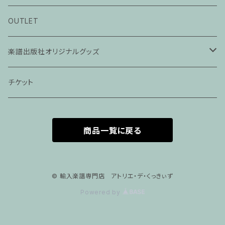
ピアノ科３０分レッスン
OUTLET
ピアノ科４５分レッスン
楽譜出版社オリジナルグッズ
家族割プラン
アパレル
チケット
家族割適用プラン１
声楽
商品一覧に戻る
家族割適用プラン2
声楽ピアノ４５分レッスン
家族割適用プラン3
ヴァイオリンピアノ６０分レッスン
© 輸入楽譜専門店 アトリエ・デ・くっきぃず
Powered by
家族割適用プラン4
ヴァイオリン