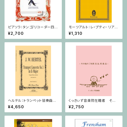
ピアソラ：タンゴ/リコーダー四重
モーツアルト：レ・プティ・ リア
奏
ン/ミニチュアスコア
¥2,700
¥1,310
ヘルテル：トランペット協奏曲第1
くっきぃず音楽院在籍者 その
番 変ホ長調/トランペット・ピア
他のご利用支払用商品 おば
¥4,650
¥2,750
ノ
けのぼうけん２巻