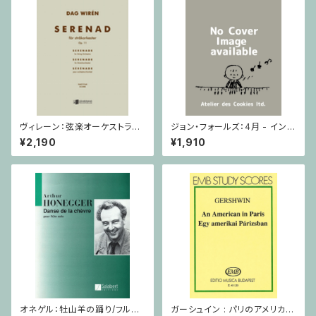
ヴィレーン：弦楽オーケストラの
ジョン・フォールズ：4月 - イング
ための セレナード Op.11 / ミ
ランド / ピアノソロ
¥2,190
¥1,910
ニチュアスコア
オネゲル：牡山羊の踊り/フルー
ガーシュイン : パリのアメリカ人