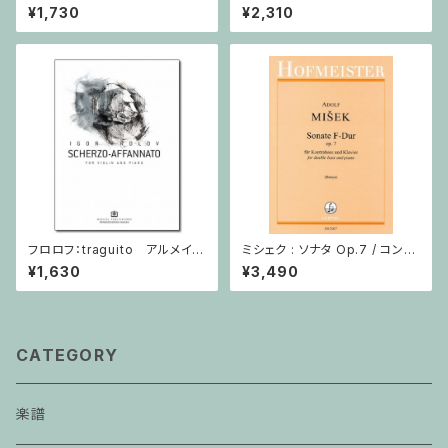
ト
/ ミニチュアスコア
¥1,730
¥2,310
フロロフ：traguito アルメイダ
ミシェク : ソナタ Op.7 / コント
の主題による即興曲 / ヴァイオ
ラバスとピアノ
¥1,630
¥3,490
リン・ピアノ
CATEGORY
楽譜