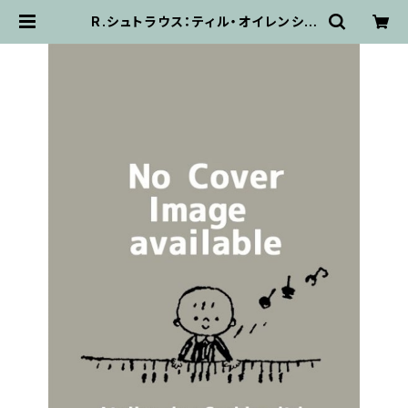
R.シュトラウス：ティル・オイレンシュ
ピーゲルの愉快ないたずら(Lucks 0
6815) / フルスコア | 輸入楽譜専門
店 アトリエ・デ・くっきぃず