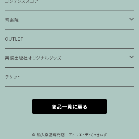
コンデンススコア
音楽院
ピアノ科３０分レッスン
OUTLET
ピアノ科４５分レッスン
楽譜出版社オリジナルグッズ
家族割プラン
アパレル
チケット
家族割適用プラン１
声楽
商品一覧に戻る
家族割適用プラン2
声楽ピアノ４５分レッスン
家族割適用プラン3
ヴァイオリンピアノ６０分レッスン
© 輸入楽譜専門店 アトリエ・デ・くっきぃず