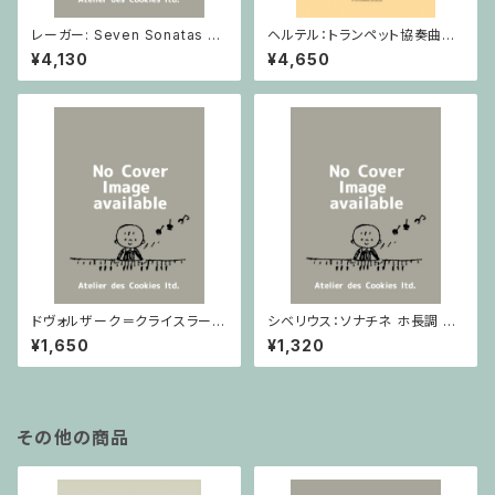
レーガー: Seven Sonatas o
ヘルテル：トランペット協奏曲第1
p. 91 Heft 2 / ヴァイオリン
番 変ホ長調/トランペット・ピア
¥4,130
¥4,650
ノ
ドヴォルザーク＝クライスラー：
シベリウス：ソナチネ ホ長調 O
スラヴ幻想曲 ロ短調 from Op.
p.80 / ヴァイオリンとピアノ
¥1,650
¥1,320
55-4, Op.75 / ヴァイオリンと
ピアノ
その他の商品