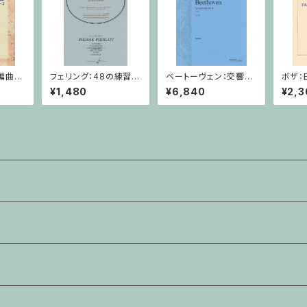
編曲作
フェリング：48の練習曲
ベートーヴェン：交響曲
ボザ：
ァイオリ
/ サクソフォーンorオー
第8番 / フルスコア
ラノサ
¥1,480
¥6,840
¥2,3
ボエ
ノ