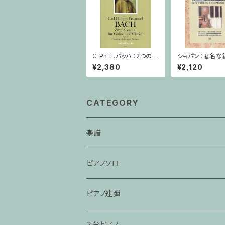
C.Ph.E.バッハ：2つのソ
ショパン：著名な
ナタ Wq 76, 78 / ヴァ
品集 第2巻 / ヴ
¥2,380
¥2,120
イオリン・ピアノ
ン・ピアノ
CATEGORY
楽譜
ピアノソロ
ピアノ連弾
２台ピアノ