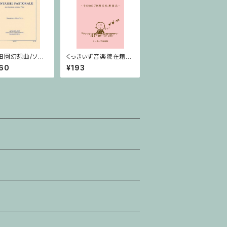
田園幻想曲/ソプ
くっきぃず音楽院在籍
クソフォーン・ピア
者 その他のご利用支
60
¥193
払用商品 ５せんノート