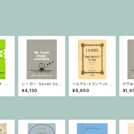
: 2
レーガー: Seven Son
ヘルテル：トランペット協
ドヴォ
とピア
atas op. 91 Heft 2 /
奏曲第1番 変ホ長調/
スラー
¥4,130
¥4,650
¥1,6
小品 /
ヴァイオリン
トランペット・ピアノ
短調 f
ピアノ
Op.7
とピア