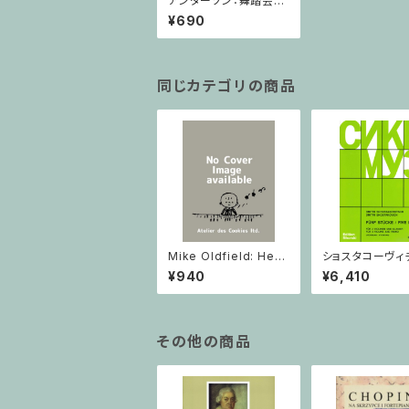
アンダーソン：舞踏会の
美女 / コンデンススコア
¥690
同じカテゴリの商品
Mike Oldfield: Herg
ショスタコーヴィチ 
est Ridge / ピアノ
つのヴァイオリン
¥940
¥6,410
ノのための 5つの
ヴァイオリン2と
その他の商品