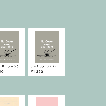
ルザーク＝クライ
シベリウス：ソナチネ ホ
：スラヴ幻想曲 ロ
長調 Op.80 / ヴァイオ
50
¥1,320
rom Op.55-4,
リンとピアノ
5 / ヴァイオリン
ノ