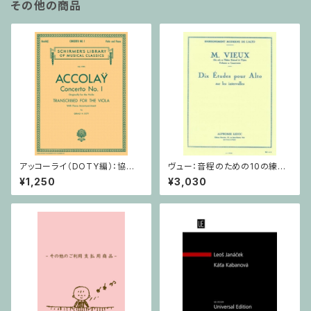
その他の商品
アッコーライ（DOTY編）：協奏
ヴュー：音程のための10の練習
曲第1番 / ヴィオラ・ピアノ
/ ヴィオラ
¥1,250
¥3,030