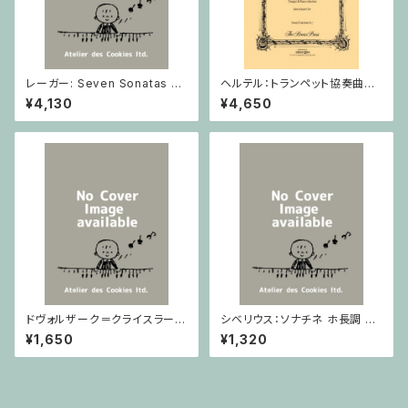
レーガー: Seven Sonatas o
ヘルテル：トランペット協奏曲第1
p. 91 Heft 2 / ヴァイオリン
番 変ホ長調/トランペット・ピア
¥4,130
¥4,650
ノ
ドヴォルザーク＝クライスラー：
シベリウス：ソナチネ ホ長調 O
スラヴ幻想曲 ロ短調 from Op.
p.80 / ヴァイオリンとピアノ
¥1,650
¥1,320
55-4, Op.75 / ヴァイオリンと
ピアノ