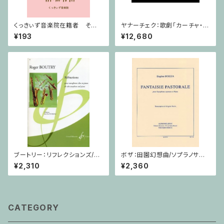
くっきぃず音楽院在籍者 その
ヤナーチェク：歌劇「カーチャ・カ
他のご利用支払用商品 ５せん
ヴァノヴァー」 / フルスコア
¥193
¥12,680
ノート
ブートリー：リフレクションズ/サ
ボザ：田園幻想曲/ソプラノサク
クソフォーン・ピアノ
ソフォーン・ピアノ
¥2,310
¥2,360
CATEGORY