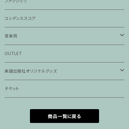
ファクシミリ
コンデンススコア
音楽院
ピアノ科３０分レッスン
OUTLET
ピアノ科４５分レッスン
楽譜出版社オリジナルグッズ
家族割プラン
アパレル
チケット
家族割適用プラン１
声楽
商品一覧に戻る
家族割適用プラン2
声楽ピアノ４５分レッスン