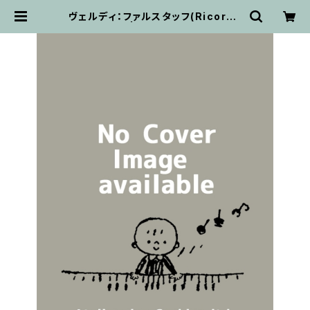
ヴェルディ：ファルスタッフ(Ricordi)
/ フルスコア | 輸入楽譜専門店 アト
リエ・デ・くっきぃず