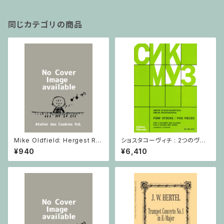
同じカテゴリの商品
Mike Oldfield: Hergest Rid
ショスタコーヴィチ : 2つのヴァ
ge / ピアノ
イオリンとピアノのための 5つの
¥940
¥6,410
小品 / ヴァイオリン2とピアノ