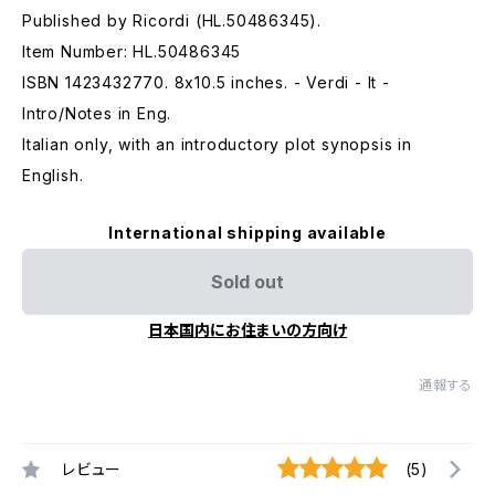
Published by Ricordi (HL.50486345).
Item Number: HL.50486345
ISBN 1423432770. 8x10.5 inches. - Verdi - It -
Intro/Notes in Eng.
Italian only, with an introductory plot synopsis in
English.
International shipping available
Sold out
日本国内にお住まいの方向け
通報する
レビュー
(5)