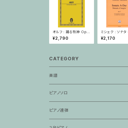
オルフ : 踊る牧神 Op.2
ミシェク : ソナタ
1 / ミニチュアスコア
Op. 5 / コント
¥2,790
¥2,170
ピアノ
CATEGORY
楽譜
ピアノソロ
ピアノ連弾
２台ピアノ