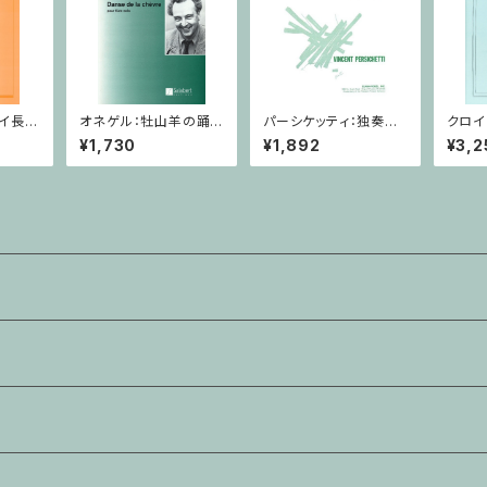
 イ長調
オネゲル：牡山羊の踊
パーシケッティ：独奏ホ
クロイ
ラバスと
り/フルート
ルンのための寓話 第８
習曲 ２
¥1,730
¥1,892
¥3,2
番 作品120 / ホルン
ン教