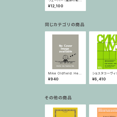
ウェーバー：魔弾の射手
全曲(Peters) / フルス
¥12,100
コア
同じカテゴリの商品
Mike Oldfield: Herg
ショスタコーヴィチ 
est Ridge / ピアノ
つのヴァイオリン
¥940
¥6,410
ノのための 5つの
ヴァイオリン2と
その他の商品