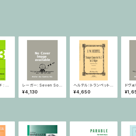
: 2
レーガー: Seven Son
ヘルテル：トランペット協
ドヴォ
とピア
atas op. 91 Heft 2 /
奏曲第1番 変ホ長調/
スラー
¥4,130
¥4,650
¥1,6
小品 /
ヴァイオリン
トランペット・ピアノ
短調 f
ピアノ
Op.7
とピア