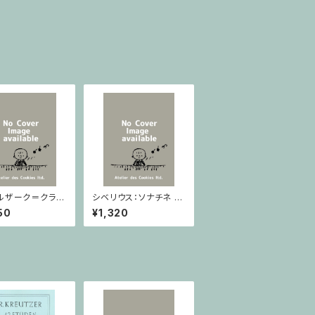
ルザーク＝クライ
シベリウス：ソナチネ ホ
：スラヴ幻想曲 ロ
長調 Op.80 / ヴァイオ
50
¥1,320
rom Op.55-4,
リンとピアノ
5 / ヴァイオリン
ノ