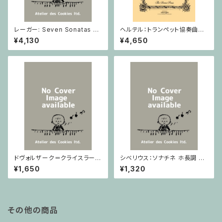
レーガー: Seven Sonatas o
ヘルテル：トランペット協奏曲第1
p. 91 Heft 2 / ヴァイオリン
番 変ホ長調/トランペット・ピア
¥4,130
¥4,650
ノ
ドヴォルザーク＝クライスラー：
シベリウス：ソナチネ ホ長調 O
スラヴ幻想曲 ロ短調 from Op.
p.80 / ヴァイオリンとピアノ
¥1,650
¥1,320
55-4, Op.75 / ヴァイオリンと
ピアノ
その他の商品