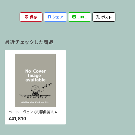
保存
シェア
LINE
ポスト
最近チェックした商品
ベートーヴェン：交響曲第3,4番
(Henle全集版II、clothbound)
¥41,810
/ フルスコア