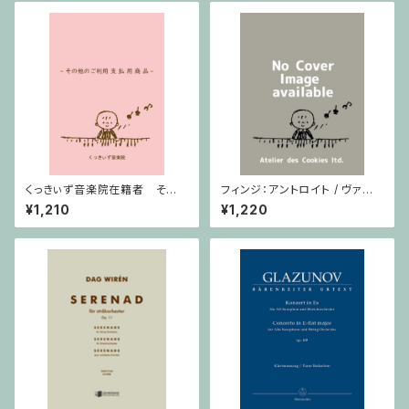
くっきぃず音楽院在籍者 その
フィンジ：アントロイト / ヴァイ
他のご利用支払用商品 テクニ
オリン・ピアノ
¥1,210
¥1,220
ック