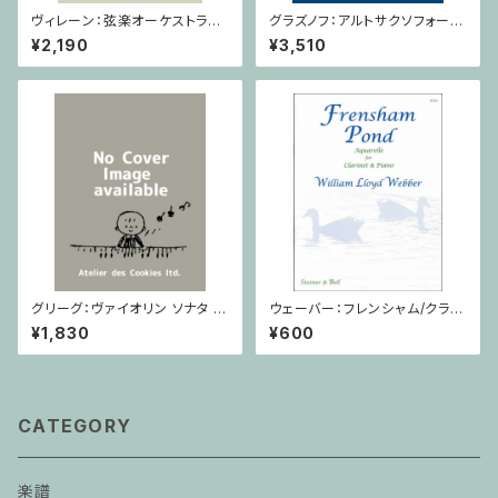
ヴィレーン：弦楽オーケストラの
グラズノフ：アルトサクソフォーン
ための セレナード Op.11 / ミ
と弦楽オーケストラのための 協
¥2,190
¥3,510
ニチュアスコア
奏曲 変ホ長調 Op. 109 / サク
ソフォーンとピアノ
グリーグ：ヴァイオリン ソナタ ヘ
ウェーバー：フレンシャム/クラリ
長調 Op.8 / ヴァイオリン・ピア
ネット・ピアノ
¥1,830
¥600
ノ
CATEGORY
楽譜