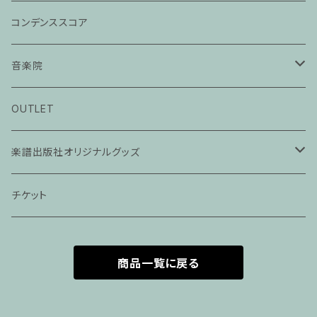
コンデンススコア
音楽院
ピアノ科３０分レッスン
OUTLET
ピアノ科４５分レッスン
楽譜出版社オリジナルグッズ
家族割プラン
アパレル
チケット
家族割適用プラン１
声楽
商品一覧に戻る
家族割適用プラン2
声楽ピアノ４５分レッスン
家族割適用プラン3