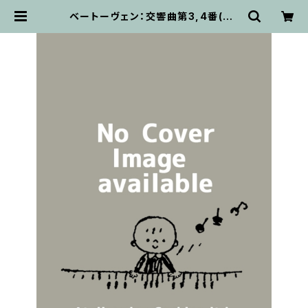
ベートーヴェン：交響曲第3,4番(He
nle全集版II、clothbound) / フルス
コア | 輸入楽譜専門店 アトリエ・
デ・くっきぃず