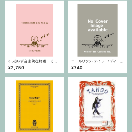
くっきぃず音楽院在籍者 その
コールリッジ・テイラー：ディープ
他のご利用支払用商品 おば
リバー Op.59,No.10 / ヴァイオ
¥2,750
¥740
けのぼうけん１巻
リン・ピアノ