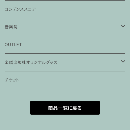
コンデンススコア
音楽院
ピアノ科３０分レッスン
OUTLET
ピアノ科４５分レッスン
楽譜出版社オリジナルグッズ
家族割プラン
アパレル
チケット
家族割適用プラン１
声楽
商品一覧に戻る
家族割適用プラン2
声楽ピアノ４５分レッスン
家族割適用プラン3