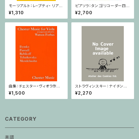
モーツアルト：レ・プティ・ リア
ピアソラ：タンゴ/リコーダー四重
ン/ミニチュアスコア
奏
¥1,310
¥2,700
曲集：チェスター・ヴィオラ作品
ストラヴィンスキー：ナイチンゲ
集 / ヴィオラ・ピアノ
ールの歌・中国の行進曲 / ヴァ
¥1,500
¥2,270
イオリン・ピアノ
CATEGORY
楽譜