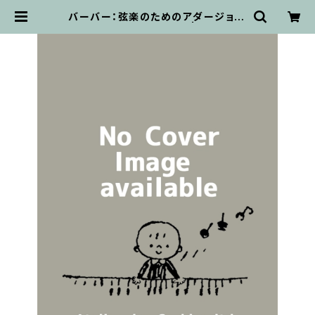
バーバー：弦楽のためのアダージョ(S
chirmer) / フルスコア | 輸入楽譜
専門店 アトリエ・デ・くっきぃず