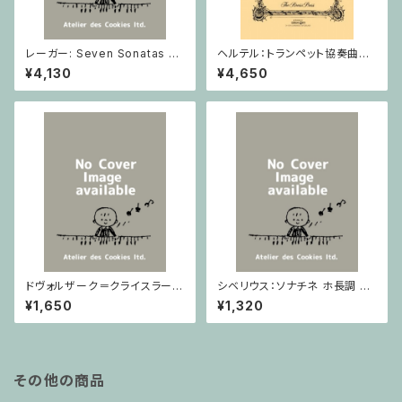
レーガー: Seven Sonatas o
ヘルテル：トランペット協奏曲第1
p. 91 Heft 2 / ヴァイオリン
番 変ホ長調/トランペット・ピア
¥4,130
¥4,650
ノ
ドヴォルザーク＝クライスラー：
シベリウス：ソナチネ ホ長調 O
スラヴ幻想曲 ロ短調 from Op.
p.80 / ヴァイオリンとピアノ
¥1,650
¥1,320
55-4, Op.75 / ヴァイオリンと
ピアノ
その他の商品