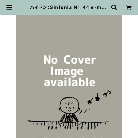
ハイドン：Sinfonia Nr. 44 e-moll
(Trauersymphonie) Hob. I:44
/ フルスコア | 輸入楽譜専門店 アト
リエ・デ・くっきぃず