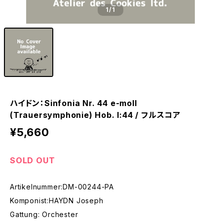
1
/1
ハイドン：Sinfonia Nr. 44 e-moll
(Trauersymphonie) Hob. I:44 / フルスコア
¥5,660
SOLD OUT
Artikelnummer:DM-00244-PA
Komponist:HAYDN Joseph
Gattung: Orchester