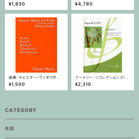
長調 Op.8 / ヴァイオリン・ピア
コア
¥1,830
¥4,780
ノ
曲集：チェスター・ヴィオラ作品
ブートリー：リフレクションズ/サ
集 / ヴィオラ・ピアノ
クソフォーン・ピアノ
¥1,500
¥2,310
CATEGORY
楽譜