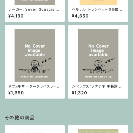
レーガー: Seven Sonatas o
ヘルテル：トランペット協奏曲第1
p. 91 Heft 2 / ヴァイオリン
番 変ホ長調/トランペット・ピア
¥4,130
¥4,650
ノ
ドヴォルザーク＝クライスラー：
シベリウス：ソナチネ ホ長調 O
スラヴ幻想曲 ロ短調 from Op.
p.80 / ヴァイオリンとピアノ
¥1,650
¥1,320
55-4, Op.75 / ヴァイオリンと
ピアノ
その他の商品