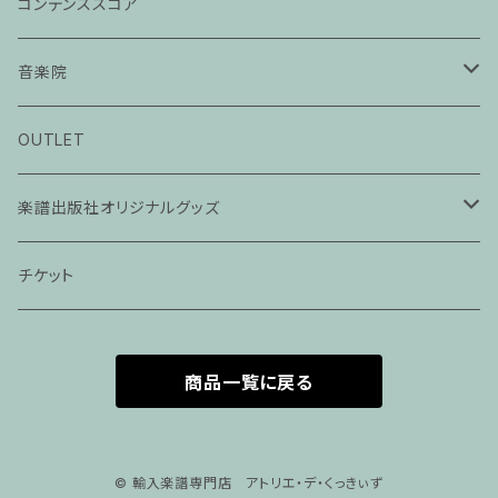
コンデンススコア
音楽院
ピアノ科３０分レッスン
OUTLET
ピアノ科４５分レッスン
楽譜出版社オリジナルグッズ
家族割プラン
アパレル
チケット
家族割適用プラン１
声楽
商品一覧に戻る
家族割適用プラン2
声楽ピアノ４５分レッスン
家族割適用プラン3
ヴァイオリンピアノ６０分レッスン
© 輸入楽譜専門店 アトリエ・デ・くっきぃず