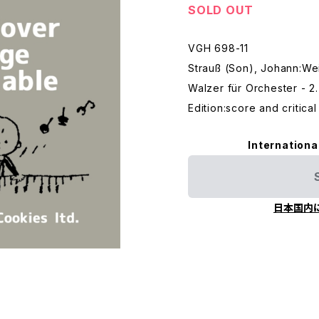
SOLD OUT
VGH 698-11
Strauß (Son), Johann:We
Walzer für Orchester - 2
Edition:score and critic
Internationa
日本国内