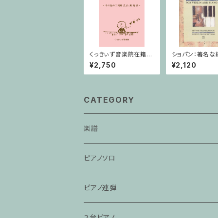
くっきぃず音楽院在籍
ショパン：著名な
者 その他のご利用支
品集 第2巻 / ヴ
¥2,750
¥2,120
払用商品 おばけのぼ
ン・ピアノ
うけん１巻
CATEGORY
楽譜
ピアノソロ
ピアノ連弾
２台ピアノ