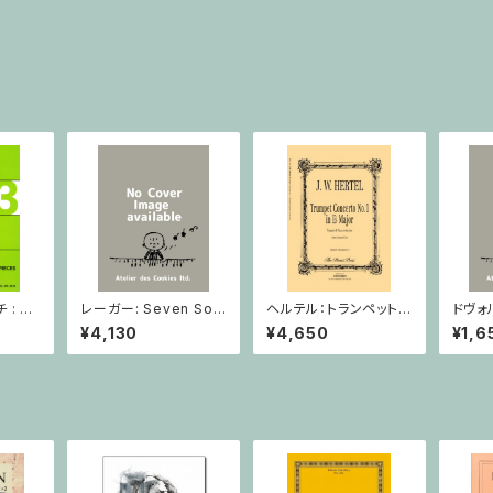
: 2
レーガー: Seven Son
ヘルテル：トランペット協
ドヴォ
とピア
atas op. 91 Heft 2 /
奏曲第1番 変ホ長調/
スラー
¥4,130
¥4,650
¥1,6
小品 /
ヴァイオリン
トランペット・ピアノ
短調 f
ピアノ
Op.7
とピア