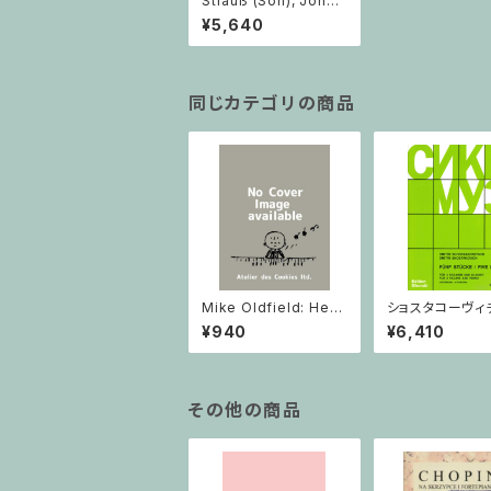
Strauß (Son), Johan
n:Wein, Weib und G
¥5,640
esang Walzer für Or
chester - 2. Auflage
/ フルスコア
同じカテゴリの商品
Mike Oldfield: Herg
ショスタコーヴィチ 
est Ridge / ピアノ
つのヴァイオリン
¥940
¥6,410
ノのための 5つの
ヴァイオリン2と
その他の商品