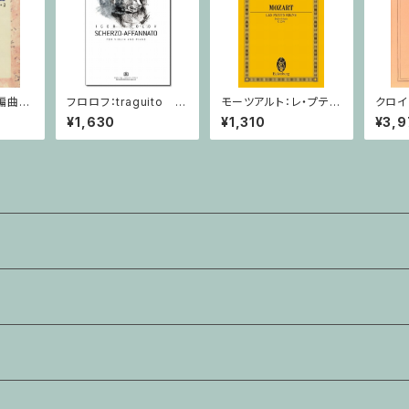
編曲作
フロロフ：traguito ア
モーツアルト：レ・プテ
クロイ
ァイオリ
ルメイダの主題による
ィ・ リアン/ミニチュアス
習曲 １
¥1,630
¥1,310
¥3,9
即興曲 / ヴァイオリン・
コア
ン教
ピアノ