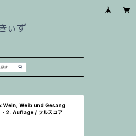
n:Wein, Weib und Gesang
r - 2. Auflage / フルスコア