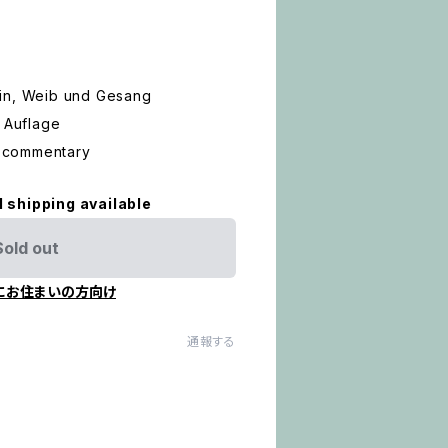
in, Weib und Gesang
. Auflage
al commentary
l shipping available
Sold out
にお住まいの方向け
通報する