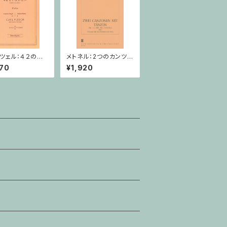
ツェル：４２の練
メトネル：2つのカンツォ
巻 / ヴァイオリ
ーナとダンス Op. 43 /
70
¥1,920
本
ヴァイオリン・ピアノ