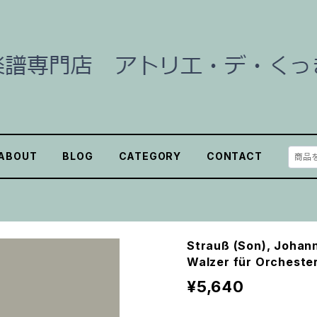
ABOUT
BLOG
CATEGORY
CONTACT
Strauß (Son), Johan
Walzer für Orcheste
¥5,640