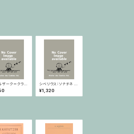
ルザーク＝クライ
シベリウス：ソナチネ ホ
：スラヴ幻想曲 ロ
長調 Op.80 / ヴァイオ
50
¥1,320
rom Op.55-4,
リンとピアノ
5 / ヴァイオリン
ノ