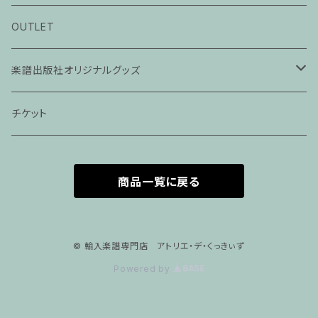
ピアノ科３０分レッスン
OUTLET
ピアノ科４５分レッスン
楽譜出版社オリジナルグッズ
家族割プラン
アパレル
チケット
家族割適用プラン１
声楽
商品一覧に戻る
家族割適用プラン2
声楽ピアノ４５分レッスン
家族割適用プラン3
ヴァイオリンピアノ６０分レッスン
© 輸入楽譜専門店 アトリエ・デ・くっきぃず
Powered by
家族割適用プラン4
ヴァイオリン