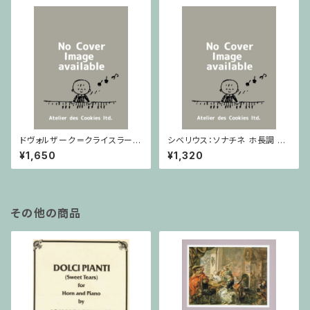
ドヴォルザーク＝クライスラー：
シベリウス：ソナチネ ホ長調 O
スラヴ幻想曲 ロ短調 from Op.
p.80 / ヴァイオリンとピアノ
¥1,650
¥1,320
55-4, Op.75 / ヴァイオリンと
ピアノ
その他の商品