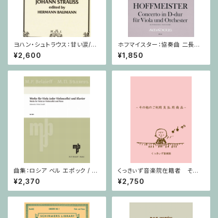
ヨハン・シュトラウス：甘い涙/ホ
ホフマイスター：協奏曲 二長調
ルン・ピアノ
/ ヴィオラ・ピアノ
¥2,600
¥1,850
曲集：ロシア ベル エポック / ヴ
くっきぃず音楽院在籍者 その
ィオラ（またはチェロ）・ピアノ
他のご利用支払用商品 おば
¥2,370
¥2,750
けのぼうけん２巻