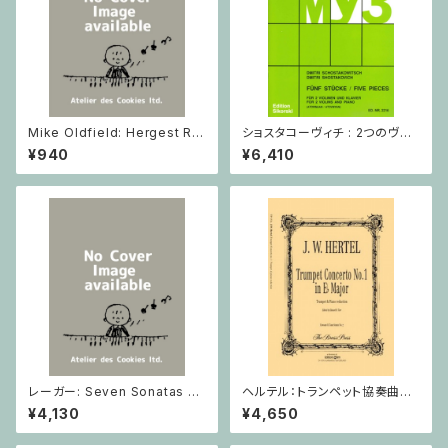
Mike Oldfield: Hergest Rid
ショスタコーヴィチ : 2つのヴァ
ge / ピアノ
イオリンとピアノのための 5つの
¥940
¥6,410
小品 / ヴァイオリン2とピアノ
レーガー: Seven Sonatas o
ヘルテル：トランペット協奏曲第1
p. 91 Heft 2 / ヴァイオリン
番 変ホ長調/トランペット・ピア
¥4,130
¥4,650
ノ