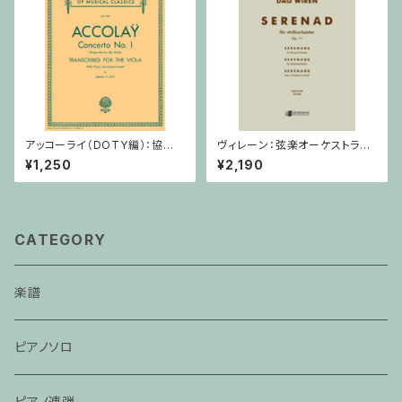
アッコーライ（DOTY編）：協奏
ヴィレーン：弦楽オーケストラの
曲第1番 / ヴィオラ・ピアノ
ための セレナード Op.11 / ミ
¥1,250
¥2,190
ニチュアスコア
CATEGORY
楽譜
ピアノソロ
ピアノ連弾