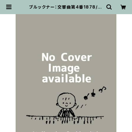
ブルックナー：交響曲第4番1878/18
80 (Musikwissenschaftlich V
erlag B4/2-DIR) / フルスコア | 輸
入楽譜専門店 アトリエ・デ・くっきぃ
ず