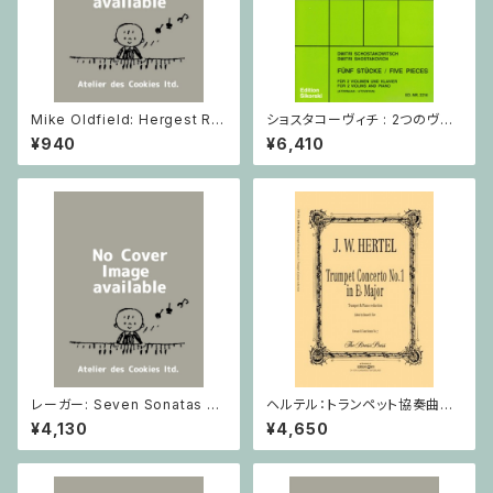
Mike Oldfield: Hergest Rid
ショスタコーヴィチ : 2つのヴァ
ge / ピアノ
イオリンとピアノのための 5つの
¥940
¥6,410
小品 / ヴァイオリン2とピアノ
レーガー: Seven Sonatas o
ヘルテル：トランペット協奏曲第1
p. 91 Heft 2 / ヴァイオリン
番 変ホ長調/トランペット・ピア
¥4,130
¥4,650
ノ