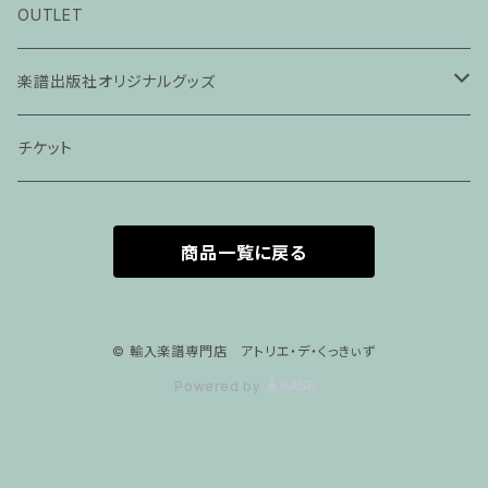
ピアノ科３０分レッスン
OUTLET
ピアノ科４５分レッスン
楽譜出版社オリジナルグッズ
家族割プラン
アパレル
チケット
家族割適用プラン１
声楽
商品一覧に戻る
家族割適用プラン2
声楽ピアノ４５分レッスン
家族割適用プラン3
ヴァイオリンピアノ６０分レッスン
© 輸入楽譜専門店 アトリエ・デ・くっきぃず
Powered by
家族割適用プラン4
ヴァイオリン
ピアノ科６０分レッスン