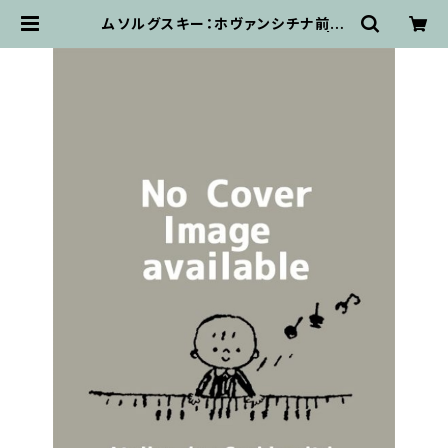
ムソルグスキー：ホヴァンシチナ前奏
曲(lucks 06320) / フルスコア | 輸
入楽譜専門店 アトリエ・デ・くっきぃ
ず