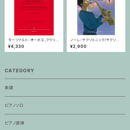
モーツァルト：オーボエ,クラリネ
ノーレ：サクソトニック/サクソフ
ット,ホルン,ファゴットと管弦楽
ォーン・CD
¥4,330
¥2,900
のための協奏交響曲 / オーボ
エ,クラリネット,ホルン,ファゴッ
ト,ピアノ
CATEGORY
楽譜
ピアノソロ
ピアノ連弾