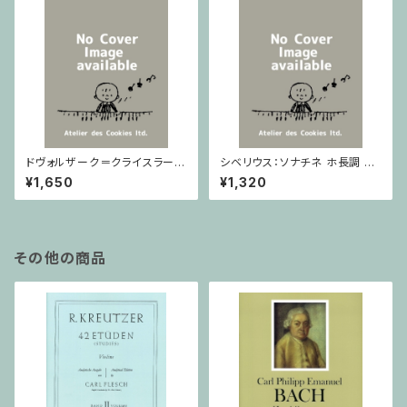
ドヴォルザーク＝クライスラー：
シベリウス：ソナチネ ホ長調 O
スラヴ幻想曲 ロ短調 from Op.
p.80 / ヴァイオリンとピアノ
¥1,650
¥1,320
55-4, Op.75 / ヴァイオリンと
ピアノ
その他の商品