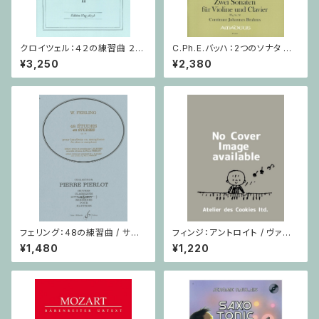
クロイツェル：４２の練習曲 ２巻
C.Ph.E.バッハ：2つのソナタ Wq
/ ヴァイオリン教本
76, 78 / ヴァイオリン・ピアノ
¥3,250
¥2,380
フェリング：48の練習曲 / サク
フィンジ：アントロイト / ヴァイ
ソフォーンorオーボエ
オリン・ピアノ
¥1,480
¥1,220