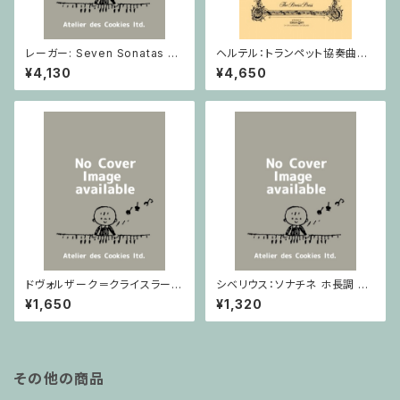
レーガー: Seven Sonatas o
ヘルテル：トランペット協奏曲第1
p. 91 Heft 2 / ヴァイオリン
番 変ホ長調/トランペット・ピア
¥4,130
¥4,650
ノ
ドヴォルザーク＝クライスラー：
シベリウス：ソナチネ ホ長調 O
スラヴ幻想曲 ロ短調 from Op.
p.80 / ヴァイオリンとピアノ
¥1,650
¥1,320
55-4, Op.75 / ヴァイオリンと
ピアノ
その他の商品