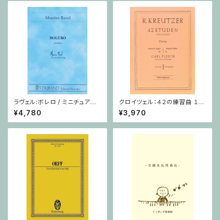
ラヴェル:ボレロ / ミニチュアス
クロイツェル：４２の練習曲 １巻
コア
/ ヴァイオリン教本
¥4,780
¥3,970