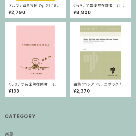
オルフ : 踊る牧神 Op.21 / ミニ
くっきぃず音楽院在籍者 月謝
チュアスコア
支払用商品 ピアノ科 ３０分
¥2,790
¥8,800
くっきぃず音楽院在籍者 その
曲集：ロシア ベル エポック / ヴ
他のご利用支払用商品 ５せん
ィオラ（またはチェロ）・ピアノ
¥193
¥2,370
ノート
CATEGORY
楽譜