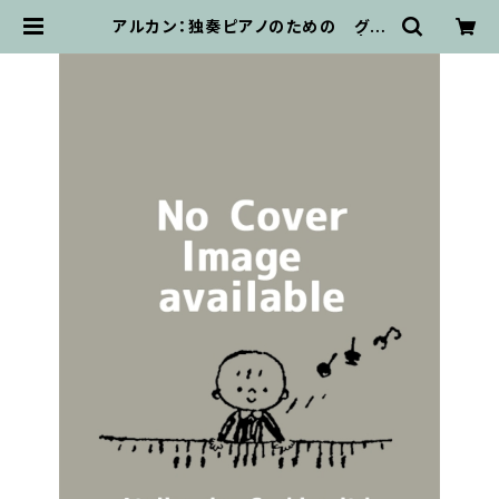
アルカン：独奏ピアノのための グラ
ンドソナタ Op. 33 / ピアノソロ | 輸
入楽譜専門店 アトリエ・デ・くっきぃ
ず