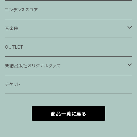
コンデンススコア
音楽院
ピアノ科３０分レッスン
OUTLET
ピアノ科４５分レッスン
楽譜出版社オリジナルグッズ
家族割プラン
アパレル
チケット
家族割適用プラン１
声楽
商品一覧に戻る
家族割適用プラン2
声楽ピアノ４５分レッスン
家族割適用プラン3